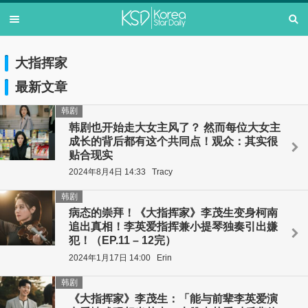
大指挥家
最新文章
韩剧
韩剧也开始走大女主风了？ 然而每位大女主
成长的背后都有这个共同点！观众：其实很
贴合现实
2024年8月4日 14:33
Tracy
韩剧
病态的崇拜！《大指挥家》李茂生变身柯南
追出真相！李英爱指挥兼小提琴独奏引出嫌
犯！（EP.11 – 12完）
2024年1月17日 14:00
Erin
韩剧
《大指挥家》李茂生：「能与前辈李英爱演