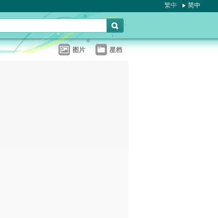
繁中
简中
图片
星档