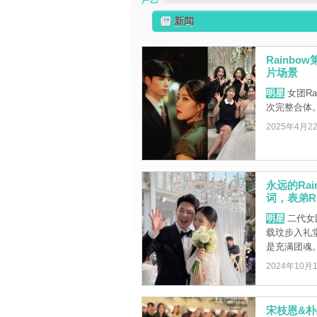
卢乙
新闻
Rainb
片场景
明星
女团Ra
次完整合体
2025年4月2
永远的Ra
词，表弟Ro
明星
二代女团
载玟步入礼堂
是充满团魂
2024年10月
宋枝恩&朴维