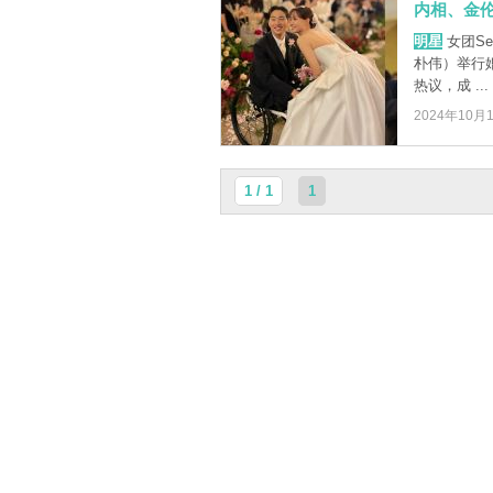
内相、金
明星
女团Se
朴伟）举行婚
热议，成 ...
2024年10月
1 / 1
1