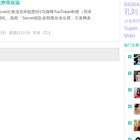
伦奭等祝福
BIGB
孔刘
cret出身演员宋枝恩9日与身障YouTuber朴维（另译
礼，虽然「Secret前队友韩善伙未出席」引发网友
少女时
Super 
13日 星期日13:16
草莓
2
Man
热门文章
带