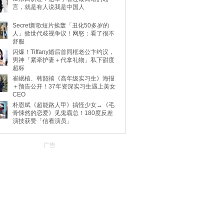
言，就是有人说我是中国人
Secret新歌短片挨轰「丑化50多岁的
人」掀世代歧视争议！网怒：看了很不
舒服
闪爆！Tiffany婚后首同框老公卞约汉，
男神「紧牵护妻＋代拿礼物」私下甜度
超标
崔岷植、韩韶禧《高年级实习生》海报
＋预告公开！37年资深实习生遇上美女
CEO
朴恩斌《超能路人甲》搞怪少女→《毛
骨悚然的恋爱》见鬼霸总！180度反差
演技获赞「信看演员」
广告