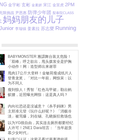
ANG
玄彬
2PM
金宇彬
宋江
金宣虎
金素妍
防弹少年团
无限挑战
尹恩惠
梨泰院CLASS
妈妈朋友的儿子
代
Running
Junior
苏志燮
姜素拉
李瑞镇
BABYMONSTER 雅譞舞台装太危险！
「双峰」呼之欲出，甩头拨发全是护胸
小动作！网：造型师出来谢罪
甩肉17公斤大变样！金敏荷瘦成纸片人
登青龙奖，「对比一年前」网惊呆：以
为不同人
瘦到惊人！秀智「红色马甲裙」勒出蚂
蚁腰，近照曝光网惊：这是真人吗？
内向社恐还是没诚意？《杀手妈咪》男
主郑准元登《玩什么好呢？》「消极冷
淡」被骂爆，刘在锡、孔晓振狂救场也
不动
以为YG很自由，其实连去厕所都要经纪
人许可！2NE1 Dara坦言：「当年超羡
慕少女时代」
IU亲口认证：这辈子看过最离谱的谣