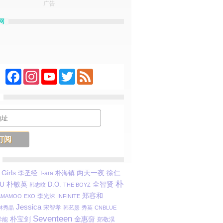
广告
网
Facebook
Instagram
YouTube
Twitter
Feed
Girls
李圣经
两天一夜
徐仁
T-ara
朴海镇
朴
朴敏英
IU
D.O.
全智贤
韩志旼
THE BOYZ
郑容和
李光洙
AMAMOO
EXO
INFINITE
Jessica
宋智孝
林秀晶
韩艺瑟
秀英
CNBLUE
Seventeen
朴宝剑
金惠奫
 异能
郑敬淏