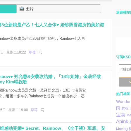
图片
追踪韩星
ow第5位新娘是卢乙！七人又合体♥ 婚纱照香港所拍美如港
inbow出身成员卢乙20日举行婚礼，Rainbow七人再
。
2日 星期二18:22
草莓
订阅KSD
inbow♥ 郑允慧&安载玟结婚，「18年姐妹」金栽经致
y Kim唱祝歌
Rainbow成员郑允慧（又译郑允惠）13日与演员安
热门标签
，组团十多年的Rainbow七成员一个都没有少，还
Wonder 
。
国
赵权
15日 星期二19:00
草莓
宝英
M
Apink
感动完婚♥ Secret、Rainbow、《全干视》班底、安
Moving