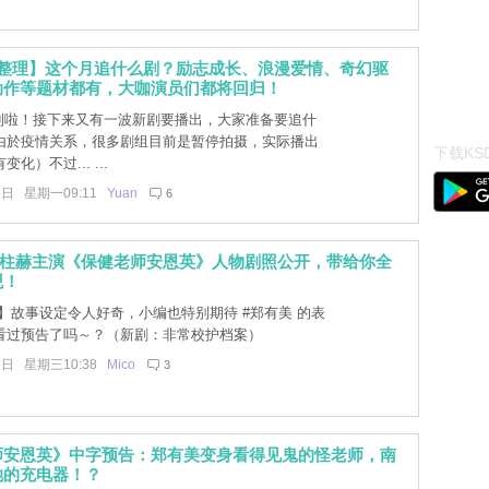
剧整理】这个月追什么剧？励志成长、浪漫爱情、奇幻驱
动作等题材都有，大咖演员们都将回归！
到啦！接下来又有一波新剧要播出，大家准备要追什
由於疫情关系，很多剧组目前是暂停拍摄，实际播出
下载KSD
化）不过... ...
1日 星期一09:11
Yuan
6
南柱赫主演《保健老师安恩英》人物剧照公开，带给你全
观！
】故事设定令人好奇，小编也特别期待 #郑有美 的表
看过预告了吗～？（新剧：非常校护档案）
6日 星期三10:38
Mico
3
师安恩英》中字预告：郑有美变身看得见鬼的怪老师，南
她的充电器！？