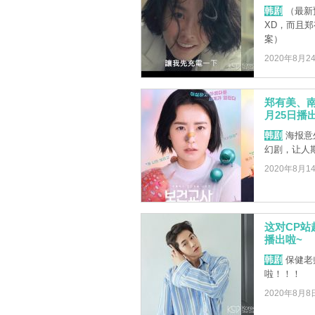
韩剧
（最新
XD，而且
案）
2020年8月2
郑有美、
月25日播
韩剧
海报意
幻剧，让人
2020年8月1
这对CP
播出啦~
韩剧
保健老
啦！！！
2020年8月8