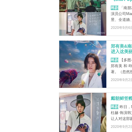
韩剧
「南朋
演员公司Ma
昱、全道嬿、孔
2020年9月6
郑有美&
进入这美
韩剧
【多图
郑有美 和 
著。（忽然想
2020年9月2
戴朝鲜笠
韩剧
昨日，N
柱赫 饰演
让人对这部剧更
2020年9月2