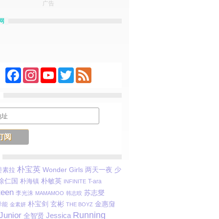
广告
网
Facebook
Instagram
YouTube
Twitter
Feed
朴宝英
Wonder Girls
姜素拉
两天一夜
少
朴敏英
徐仁国
朴海镇
T-ara
INFINITE
teen
苏志燮
李光洙
MAMAMOO
韩志旼
朴宝剑
玄彬
金惠奫
 异能
金素妍
THE BOYZ
Running
Junior
Jessica
全智贤