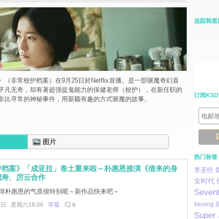
追踪韩星
（非常校护档案）在9月25日於Netflix首播。是一部驱魔奇幻喜
平凡无奇，却有著超强捉鬼能力的保健老师（校护），在新任职的
订阅KSD
非比寻常的神秘事件，用新颖有趣的方式驱魔的故事。
图片
热门标签
护档案》「成亚拉」卷土重来啦～朴惠恩接演《借来的身
李圣经
润寿、厉云合作
女时代
Seven
得朴惠恩的气质很特别呢～新作品快来吧～
Moving
6日 星期六16:06
草莓
6
Super 