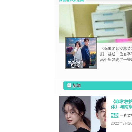
保健老师安恩英
《保健老师安恩英》
剧，讲述一位名字
高中里发现了一些
新闻
《非常校
体》与南
韩剧
一直觉
2022年3月2