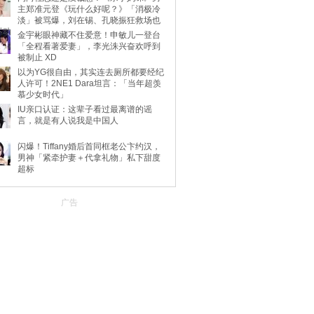
主郑准元登《玩什么好呢？》「消极冷
淡」被骂爆，刘在锡、孔晓振狂救场也
不动
金宇彬眼神藏不住爱意！申敏儿一登台
「全程看著爱妻」，李光洙兴奋欢呼到
被制止 XD
以为YG很自由，其实连去厕所都要经纪
人许可！2NE1 Dara坦言：「当年超羡
慕少女时代」
IU亲口认证：这辈子看过最离谱的谣
言，就是有人说我是中国人
闪爆！Tiffany婚后首同框老公卞约汉，
男神「紧牵护妻＋代拿礼物」私下甜度
超标
广告