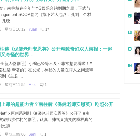
友」南柱赫在今年与YG娱乐合约到期之后，正式与
带
nagement SOOP签约（旗下艺人包含：孔刘、金材
晓 ...
日 星期日16:12
Yuan
17
南柱赫《保健老师安恩英》公开精致奇幻双人海报：一起
丽又奇怪的世界…
-全新人物剧照】小编已经等不及～非常想要看啦！#
#南柱赫 牵著的手在发光，神秘的力量在两人之间流窜
到《主君 ...
日 星期三11:55
Mico
1
帽上课的超能力者？南柱赫《保健老师安恩英》剧照公开
etflix原创系列剧《#保健老师安恩英》公开了 #南
韩文教师洪仁杓的剧照，认真、帅气又搞笑的模样真的
加 ...
日 星期三09:00
Sani
1