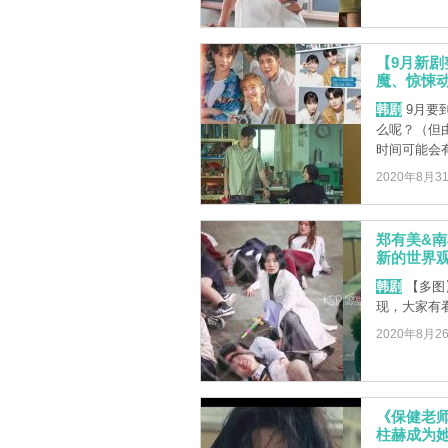
【9月新
魔、惊悚
韩剧
9月要
么呢？（但
时间可能会有变
2020年8月3
郑有美&
新的世界
韩剧
【多图
现，大家有
2020年8月2
《保健老
柱赫成为