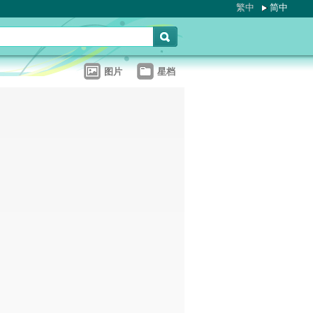
繁中
简中
图片
星档