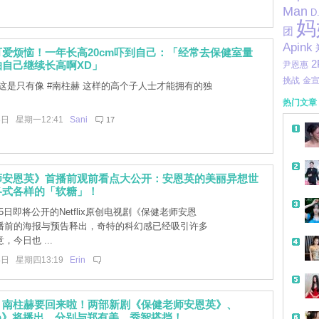
Man
D
妈
团
Apink
爱烦恼！一年长高20cm吓到自己：「经常去保健室量
2
自己继续长高啊XD」
尹恩惠
挑战
金
这是只有像 #南柱赫 这样的高个子人士才能拥有的独
热门文章
8日 星期一12:41
Sani
17
师安恩英》首播前观前看点大公开：安恩英的美丽异想世
各式各样的「软糖」！
5日即将公开的Netflix原创电视剧《保健老师安恩
播前的海报与预告释出，奇特的科幻感已经吸引许多
，今日也 ...
4日 星期四13:19
Erin
」南柱赫要回来啦！两部新剧《保健老师安恩英》、
t-Up》将播出，分别与郑有美、秀智搭挡！