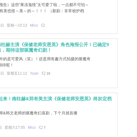
预告）这些”果冻鬼怪”太可爱了啦，一点都不可怕～
郑有美也怪～美～的～！！！ （新剧：非常校护档
4日 星期一10:13
Mico
南柱赫主演《保健老师安恩英》角色海报公开！已确定9
出，期待这部驱魔奇幻剧！
外的是可爱风（笑）！还是用有趣方式拍摄的驱魔奇
期待呢！
4日 星期五11:12
Yuan
19
站起来！南柱赫&郑有美主演《保健老师安恩英》终於定档
师&韩文老师的驱魔奇幻喜剧，下个月就首播
日 星期六17:05
Mico
7