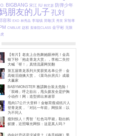
BIGBANG
防弹少年
.O.
宋江
IU
韩艺瑟
妈朋友的儿子
孔刘
郑容和
李瑞镇
郑敬淏
宋智孝
EXO
林秀晶
秀英
PM
金宇彬
赵权
无限
CNBLUE
梨泰院CLASS
宣虎
【有片】老友上台热舞她眼神死！金高
银下秒「抱走青龙大赏」，李相二失控
大喊「呀！」真情流露网笑翻
第五届青龙系列大奖获奖名单公开：金
高银泪崩擒大赏，《菜鸟伙房兵》成最
大赢家
BABYMONSTER 雅譞舞台装太危险！
「双峰」呼之欲出，甩头拨发全是护胸
小动作！网：造型师出来谢罪
甩肉17公斤大变样！金敏荷瘦成纸片人
登青龙奖，「对比一年前」网惊呆：以
为不同人
瘦到惊人！秀智「红色马甲裙」勒出蚂
蚁腰，近照曝光网惊：这是真人吗？
内向社恐还是没诚意？《杀手妈咪》男