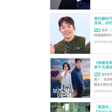
南柱赫的可
身高，好怕
明星
也许，
特烦恼吧XD
2020年9月2
《保健老
界中充满
韩剧
在9月2
英》，在开
观众们的注意
2020年9月2
「南朋友
《Star