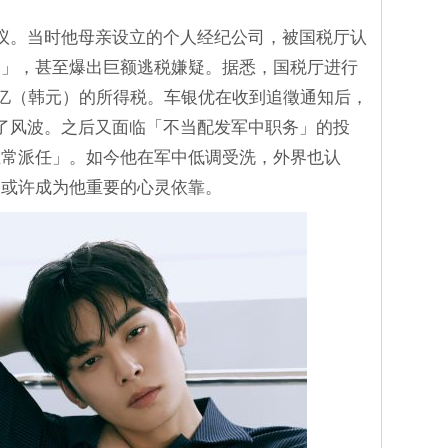
议。当时他母亲设立的个人经纪公司，被国税厅认
司」，甚至爆出巨额逃税嫌疑。据悉，国税厅进行
0亿（韩元）的所得税。车银优在收到追徵通知后，
了风波。之后又面临「不当配发军中职务」的投
正常派任」。如今他在军中低调受洗，外界也认
仰或许成为他重要的心灵依靠。