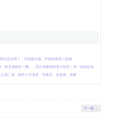
亿韩元后反悔？「压线提诉愿」开辟税务第二战场
相「惊见身材壮一圈」，同台演奏家秒变小粉丝：高一就喜欢他
S史上第二强，制作公司竟是「车银优、金宣虎」老家
下一则 →