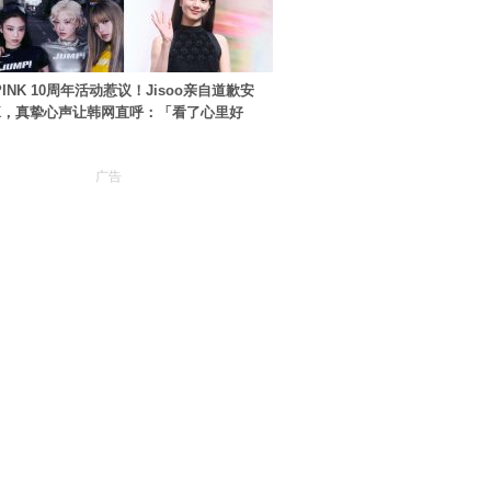
PINK 10周年活动惹议！Jisoo亲自道歉安
NK，真挚心声让韩网直呼：「看了心里好
广告