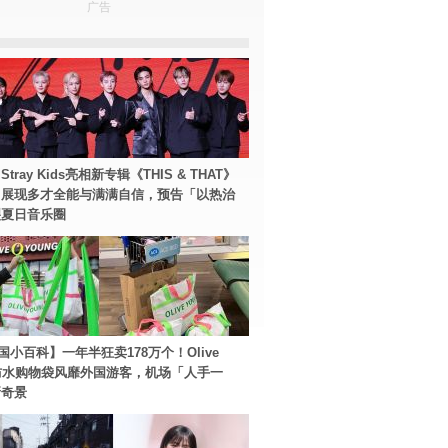
广告
tray Kids亮相新专辑《THIS & THAT》
！展现多才全能与满满自信，预告「以热治
裂夏日音乐圈
国小百科】一年半狂卖178万个！Olive
g防水购物袋风靡外国游客，机场「人手一
新奇景