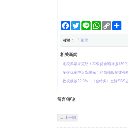
Facebook
Twitter
Line
WhatsApp
Copy
分
Link
享
标签 :
车银优
相关新闻
逃税风暴未完结！车银优全额补缴130
车银优军中近况曝光！穿白韩服挺拔亮
收视飙破22.3%！《金特务》空降SB
留言/评论
← 上一则