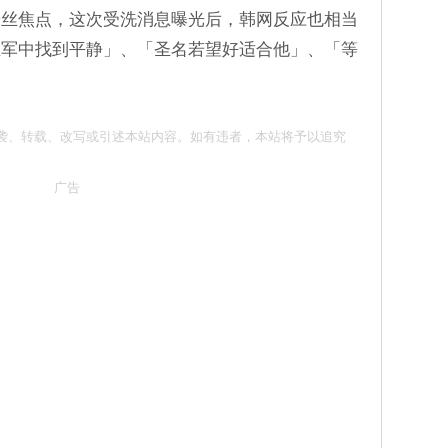
粉丝焦点，这次受洗消息曝光后，韩网反应也相当
在军中找到平静」、「圣名若望好适合他」、「等
 请勿抄袭、转载、改写或引述本站内容。如有违者，本站将予以追究
广告