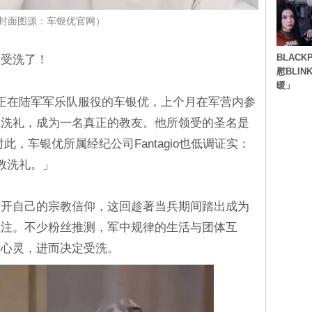
封面图源：车银优官网）
BLACK
悄受洗了！
慰BLI
暖」
导，正在陆军军乐队服役的车银优，上个月在军营内参
教洗礼，成为一名真正的教友。他所领受的圣名是
此，车银优所属经纪公司Fantagio也低调证实：
教洗礼。」
公开自己的宗教信仰，这回趁著当兵期间踏出成为
关注。不少粉丝推测，军中规律的生活与团体互
淀心灵，进而决定受洗。