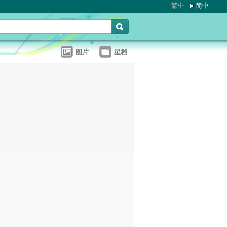
繁中
简中
图片
星档