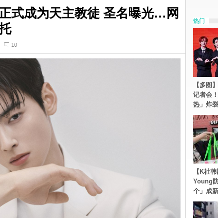
正式成为天主教徒 圣名曝光…网
热门
托
10
【多图】S
记者会
热」炸
【K社韩
Youn
个」成