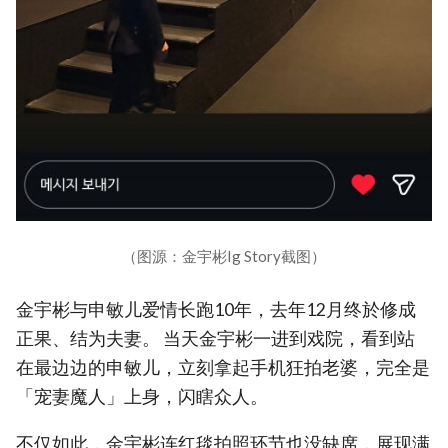
（图源：金宇彬Ig Story截图）
金宇彬与申敏儿爱情长跑10年，去年12月终於修成
正果、结为夫妻。 当天金宇彬一进到戏院，看到站
在最边边的申敏儿，立刻拿起手机狂拍老婆，完全是
「宠妻魔人」上身，闪瞎众人。
不仅如此，金宇彬连红毯拍照环节也没缺席，展现满