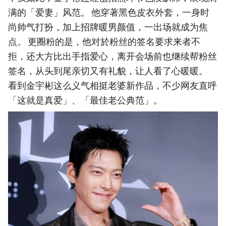
满的「爱妻」风范。 他穿著黑色皮衣外套，一身时
尚帅气打扮，加上招牌暖男颜值，一出场就成为焦
点。 更圈粉的是，他对於粉丝的签名要求来者不
拒，还大方比出手指爱心，离开会场前也继续帮粉丝
签名，从头到尾亲切又有礼貌，让人看了心暖暖。
看到金宇彬这么义气相挺老婆新作品，不少网友直呼
「这就是真爱」、「最佳老公典范」。