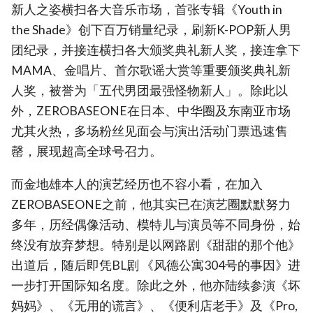
新人之姿横扫各大音乐市场，首张专辑《Youth in
the Shade》创下百万销量纪录，刷新K-POP新人男
团纪录，并接连横扫各大颁奖典礼新人奖，接连拿下
MAMA、金唱片、首尔歌谣大赏等重要颁奖典礼新
人奖，被誉为「五代男团最强怪物新人」。除此以
外，ZEROBASEONE在日本、中华圈及东南亚市场
尤其火热，多场粉丝见面会与演出活动门票迅速售
罄，展现超高全球号召力。
而金地雄本人的演艺经历也不容小看，在加入
ZEROBASEONE之前，他其实已在演艺圈默默努力
多年，历经偶像活动、模特儿与演员等不同身份，始
终没有放弃梦想。特别是以网路剧《甜甜的那个他》
出道后，随后即凭BL剧 《风德公寓304号的事因》进
一步打开国际知名度。除此之外，他亦陆续参演《坏
妈妈》、《无用的谎言》、《便利店老手》及《Pro,