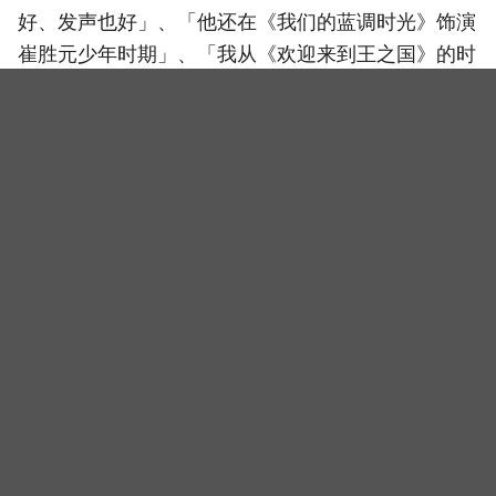
好、发声也好」、「他还在《我们的蓝调时光》饰演
崔胜元少年时期」、「我从《欢迎来到王之国》的时
候就看上了」、「真的好适合驯鹿啊，选得太好了」
等，讨论度非常热烈。