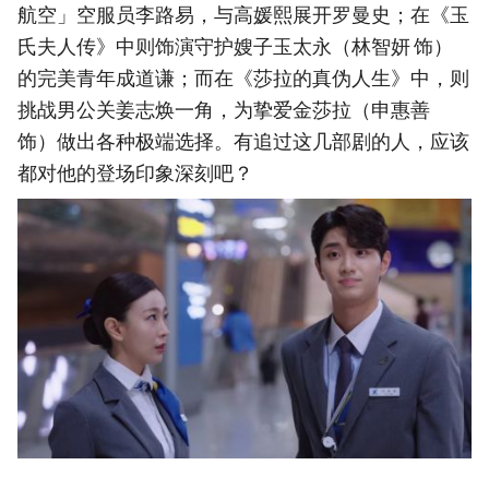
航空」空服员李路易，与高媛熙展开罗曼史；在《玉
氏夫人传》中则饰演守护嫂子玉太永（林智妍 饰）
的完美青年成道谦；而在《莎拉的真伪人生》中，则
挑战男公关姜志焕一角，为挚爱金莎拉（申惠善
饰）做出各种极端选择。有追过这几部剧的人，应该
都对他的登场印象深刻吧？