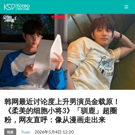
韩网最近讨论度上升男演员金载原！
《柔美的细胞小将3》「驯鹿」超圈
粉，网友直呼：像从漫画走出来
Yuan
2026年5月4日 12:20
明星