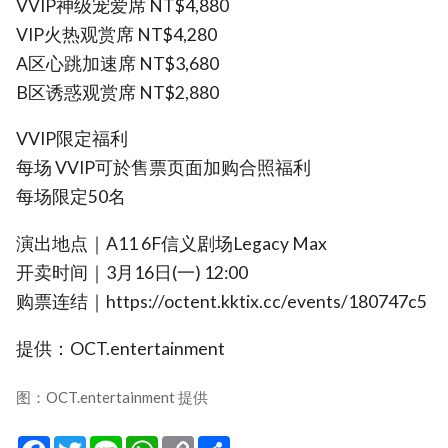
VVIP神级宠爱席 NT$4,880
VIP火热观赏席 NT$4,280
A区心跳加速席 NT$3,680
B区诱惑观赏席 NT$2,880
VVIP限定福利
每场 VVIP可於售票页面加购合照福利
每场限定50名
演出地点｜A11 6F信义剧场Legacy Max
开卖时间｜3月16日(一) 12:00
购票连结｜https://octent.kktix.cc/events/180747c5
提供：OCT.entertainment
图：OCT.entertainment 提供
Facebook
Twitter
Line
WhatsApp
Copy
分