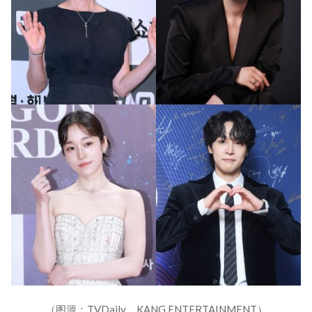
（图源：TVDaily、KANG ENTERTAINMENT）