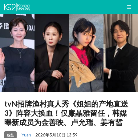
tvN招牌渔村真人秀《姐姐的产地直送
3》阵容大换血！仅廉晶雅留任，韩媒
曝新成员为金善映、卢允瑞、姜有皙
Yuan
2026年5月10日 13:59
综艺