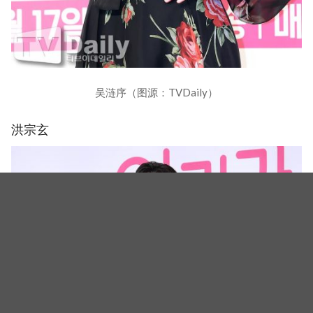
吴涟序（图源：TVDaily）
洪宗玄