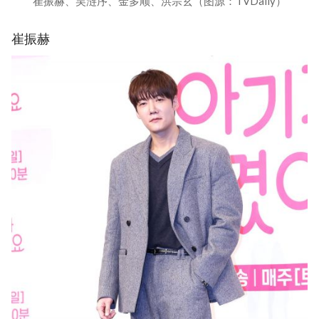
崔振赫、吴涟序、金多顺、洪宗玄（图源：TVDaily）
崔振赫