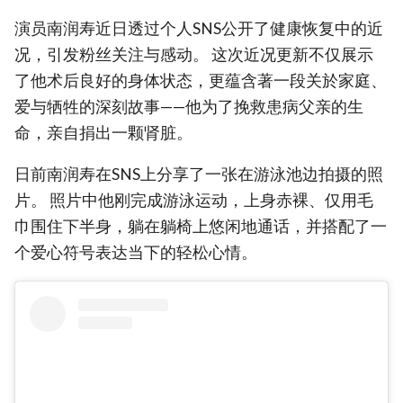
演员南润寿近日透过个人SNS公开了健康恢复中的近
况，引发粉丝关注与感动。 这次近况更新不仅展示
了他术后良好的身体状态，更蕴含著一段关於家庭、
爱与牺牲的深刻故事——他为了挽救患病父亲的生
命，亲自捐出一颗肾脏。
日前南润寿在SNS上分享了一张在游泳池边拍摄的照
片。 照片中他刚完成游泳运动，上身赤裸、仅用毛
巾围住下半身，躺在躺椅上悠闲地通话，并搭配了一
个爱心符号表达当下的轻松心情。