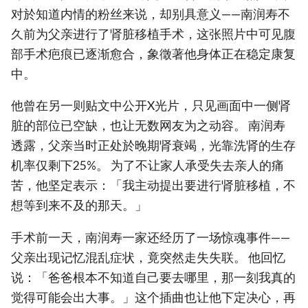
对於知道内情的粉丝来说，却别具意义——南润寿不
久前为父亲进行了肾脏移植手术，这张照片中可见腹
部手术疤痕已逐渐愈合，象徵著他身体正在稳定康复
中。
他曾在另一则贴文中公开X光片，只见画面中一侧肾
脏的部位已空缺，也让无数网友为之动容。 南润寿
透露，父亲当时正处於晚期肾衰竭，光靠洗肾的生存
机率仅剩下25%。 为了不让家人承受失去亲人的痛
苦，他坚定表示：「我主动提出要进行肾脏移植，不
想等到来不及的那天。」
手术前一天，南润寿一家还经历了一场惊魂事件——
父亲出现记忆混乱症状，竟突然走失失联。 他回忆
说：「爸爸根本不知道自己要去哪里，那一刻我真的
觉得可能会出大事。」这个插曲也让他下定决心，再