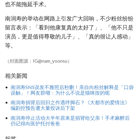
也不能拖延手术。
南润寿的举动在网路上引发广大回响，不少粉丝纷纷
留言表示：「看到他康复真的太好了」、「他不只是
演员，更是值得尊敬的儿子」、「真的很让人感动」
等。
（封面图源：IG@nam_yoonsu）
相关新闻
南润寿SNS误发不雅照后秒删！亲自向粉丝解释是「口袋
误触」！网友群嘲：为什么不说是猫咪按的呢
南润寿捐肾后回归之作遇绊脚石？《大都市的爱情法》
编剧控预告遭大量投诉后下架
南润寿停止活动大半年原来是捐肾给父亲！手术麻醉后
仍记得向医护托付爸爸
标签