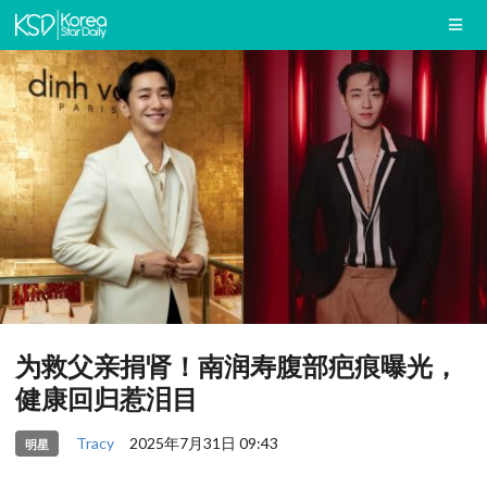
为救父亲捐肾！南润寿腹部疤痕曝光，
健康回归惹泪目
Tracy
2025年7月31日 09:43
明星