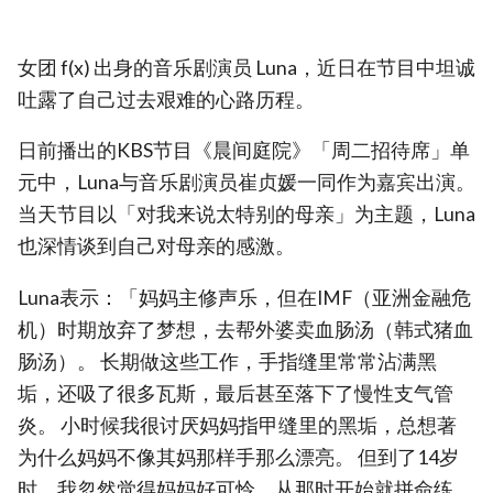
女团 f(x) 出身的音乐剧演员 Luna，近日在节目中坦诚
吐露了自己过去艰难的心路历程。
日前播出的KBS节目《晨间庭院》「周二招待席」单
元中，Luna与音乐剧演员崔贞媛一同作为嘉宾出演。
当天节目以「对我来说太特别的母亲」为主题，Luna
也深情谈到自己对母亲的感激。
Luna表示：「妈妈主修声乐，但在IMF（亚洲金融危
机）时期放弃了梦想，去帮外婆卖血肠汤（韩式猪血
肠汤）。 长期做这些工作，手指缝里常常沾满黑
垢，还吸了很多瓦斯，最后甚至落下了慢性支气管
炎。 小时候我很讨厌妈妈指甲缝里的黑垢，总想著
为什么妈妈不像其妈那样手那么漂亮。 但到了14岁
时，我忽然觉得妈妈好可怜，从那时开始就拼命练