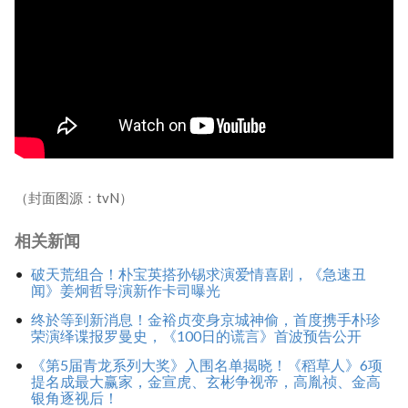
（封面图源：tvN）
相关新闻
破天荒组合！朴宝英搭孙锡求演爱情喜剧，《急速丑
闻》姜炯哲导演新作卡司曝光
终於等到新消息！金裕贞变身京城神偷，首度携手朴珍
荣演绎谍报罗曼史，《100日的谎言》首波预告公开
《第5届青龙系列大奖》入围名单揭晓！《稻草人》6项
提名成最大赢家，金宣虎、玄彬争视帝，高胤祯、金高
银角逐视后！