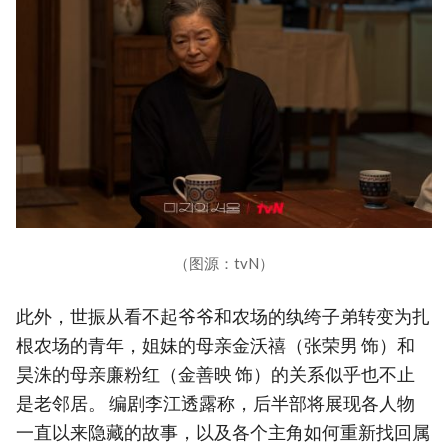
（图源：tvN）
此外，世振从看不起爷爷和农场的纨绔子弟转变为扎
根农场的青年，姐妹的母亲金沃禧（张荣男 饰）和
昊洙的母亲廉粉红（金善映 饰）的关系似乎也不止
是老邻居。 编剧李江透露称，后半部将展现各人物
一直以来隐藏的故事，以及各个主角如何重新找回属