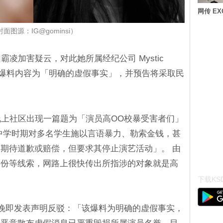
网传 E
面图源：IG@gominsi）
霸凌加害疑云，对此她所属经纪公司 Mystic
，强调爆料内容为「明确的虚假事实」，并预告将采取民
线上社区出现一篇题为「演员高OO校暴受害者们」
中学时期对多名学生施以言语暴力、勒索金钱，甚
期待道歉或赔偿，但要求其停止演艺活动」。 由
年份等线索，网路上很快传出所指涉的对象就是高
下载KSD
ory当晚即发表声明反驳：「该爆料为明确的虚假事实，