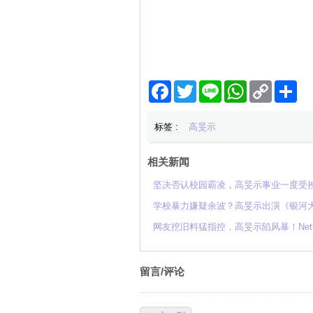
Facebook
Twitter
Line
WhatsApp
Copy
分
Link
享
标签 :
高旻示
相关新闻
坚决否认校园霸凌，高旻示事业一度受
学校暴力嫌疑余波？高旻示出演《银河
网友挖旧料猛指控，高旻示陷风暴！Netf
留言/评论