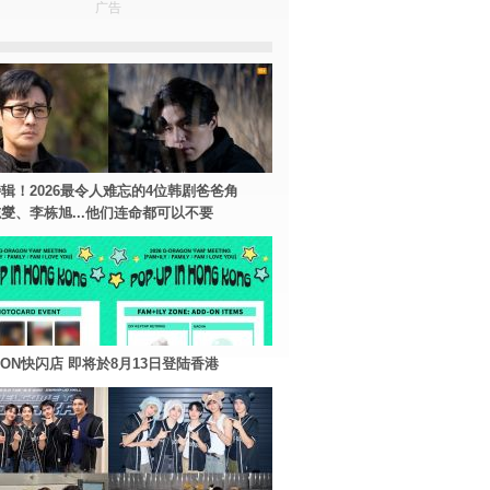
广告
辑！2026最令人难忘的4位韩剧爸爸角
燮、李栋旭...他们连命都可以不要
AGON快闪店 即将於8月13日登陆香港