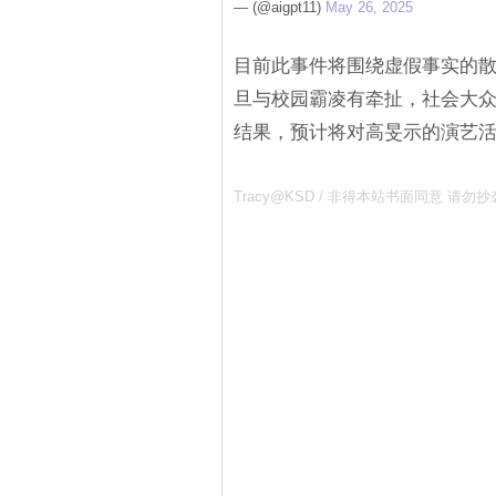
— (@aigpt11)
May 26, 2025
目前此事件将围绕虚假事实的散
旦与校园霸凌有牵扯，社会大
结果，预计将对高旻示的演艺
Tracy@KSD / 非得本站书面同意