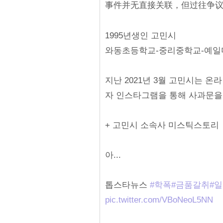
事件并无直接关联，但过往争
1995년생인 고민시
와동초등학교-중리중학교-예일
지난 2021년 3월 고민시는 
자 인스타그램을 통해 사과문을
+ 고민시 소속사 미스틱스토리
아...
톱스타뉴스
#학폭
#금품갈취
#
pic.twitter.com/VBoNeoL5NN