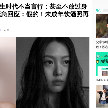
生时代不当言行：甚至不放过身
热门
紧急回应：假的！未成年饮酒照再
y
9
父亲节特
色：苏志
G-DR