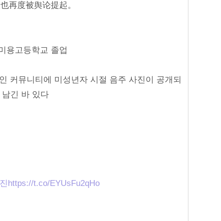
议也再度被舆论提起。
미용고등학교 졸업
온라인 커뮤니티에 미성년자 시절 음주 사진이 공개되
 남긴 바 있다
일진
https://t.co/EYUsFu2qHo