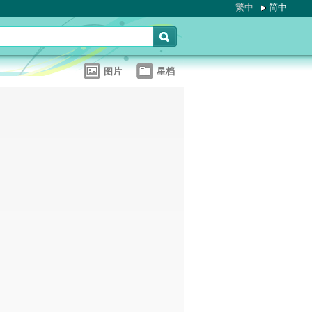
繁中
简中
图片
星档