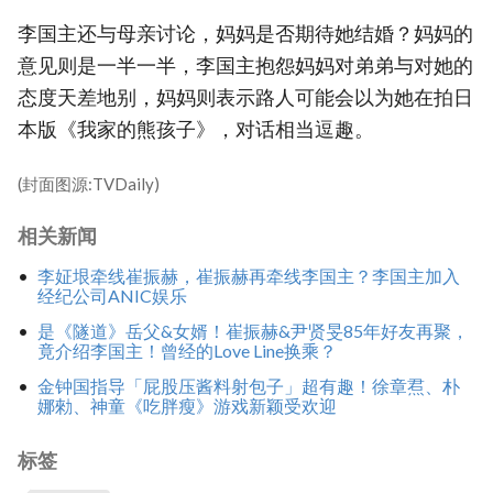
李国主还与母亲讨论，妈妈是否期待她结婚？妈妈的
意见则是一半一半，李国主抱怨妈妈对弟弟与对她的
态度天差地别，妈妈则表示路人可能会以为她在拍日
本版《我家的熊孩子》，对话相当逗趣。
(封面图源:TVDaily)
相关新闻
李姃垠牵线崔振赫，崔振赫再牵线李国主？李国主加入
经纪公司ANIC娱乐
是《隧道》岳父&女婿！崔振赫&尹贤旻85年好友再聚，
竟介绍李国主！曾经的Love Line换乘？
金钟国指导「屁股压酱料射包子」超有趣！徐章焄、朴
娜勑、神童《吃胖瘦》游戏新颖受欢迎
标签