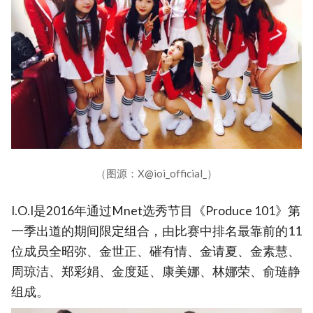
（图源：X@ioi_official_）
I.O.I是2016年通过Mnet选秀节目《Produce 101》第
一季出道的期间限定组合，由比赛中排名最靠前的11
位成员全昭弥、金世正、磪有情、金请夏、金素慧、
周琼洁、郑彩娟、金度延、康美娜、林娜荣、俞琏静
组成。