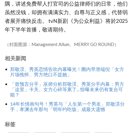
隅，讲述免费帮人打官司的公益律师们的日常，他们
虽然没钱，却拥有满满实力、自尊与正义感，代替弱
者展开痛快反击。 tvN新剧《为公众利益》将於2025
年下半年首播，敬请期待。
（封面图源：Management Allum、MERRY GO ROUND）
相关新闻
郑敬淏、秀英恋情告吹内幕曝光！圈内早泄端倪「女方
片场憔悴、男方绝口不提她」
「曾预言分手」巫师分析郑敬淏、秀英分手内幕：男方
「这里」卡关、女方心碎等累了... 惊曝未来仍有复合可
能？
14年长情画句号！秀英与「人生第一个男友」郑敬淏分
手，孝渊去年那句「明年约吃饭」成最大遗憾
标签