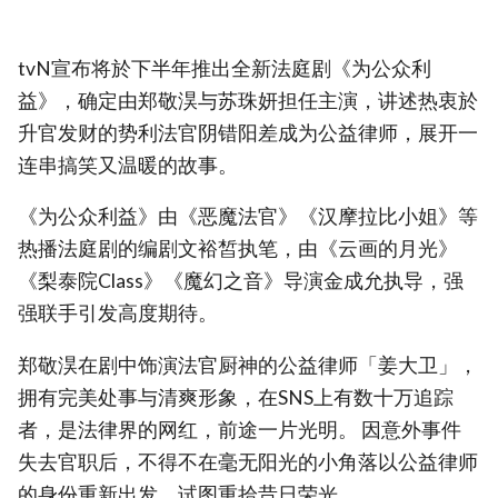
tvN宣布将於下半年推出全新法庭剧《为公众利
益》，确定由郑敬淏与苏珠妍担任主演，讲述热衷於
升官发财的势利法官阴错阳差成为公益律师，展开一
连串搞笑又温暖的故事。
《为公众利益》由《恶魔法官》《汉摩拉比小姐》等
热播法庭剧的编剧文裕皙执笔，由《云画的月光》
《梨泰院Class》《魔幻之音》导演金成允执导，强
强联手引发高度期待。
郑敬淏在剧中饰演法官厨神的公益律师「姜大卫」，
拥有完美处事与清爽形象，在SNS上有数十万追踪
者，是法律界的网红，前途一片光明。 因意外事件
失去官职后，不得不在毫无阳光的小角落以公益律师
的身份重新出发，试图重拾昔日荣光。