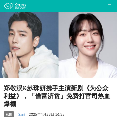
郑敬淏&苏珠妍携手主演新剧《为公众
利益》，「借富济贫」免费打官司热血
爆棚
Sani
2025年4月28日 16:35
韩剧