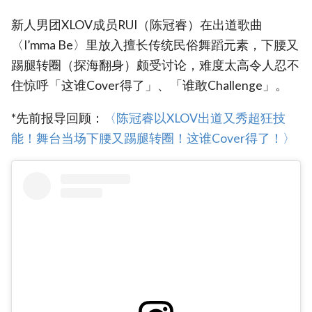
新人男团XLOV成员RUI（陈冠睿）在出道歌曲
〈I’mma Be〉里放入擅长传统民俗舞蹈元素，下腰又
踢腿转圈（探海翻身）颇受讨论，难度太高令人忍不
住惊呼「这谁Cover得了」、「谁敢Challenge」。
*先前报导回顾：
‎〈陈冠睿以XLOV出道又秀超狂技
能！舞台当场下腰又踢腿转圈！这谁Cover得了！〉‎