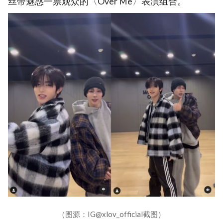
丝带魅惑一票观众的〈Over Me〉表演组合。
（图源：IG@xlov_official截图）