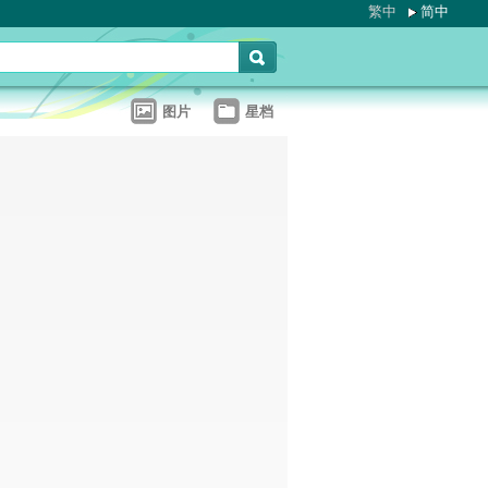
繁中
简中
图片
星档