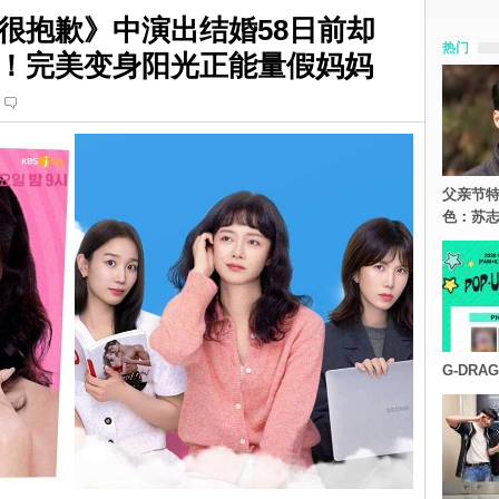
很抱歉》中演出结婚58日前却
热门
！完美变身阳光正能量假妈妈
父亲节特
色：苏志
G-DR