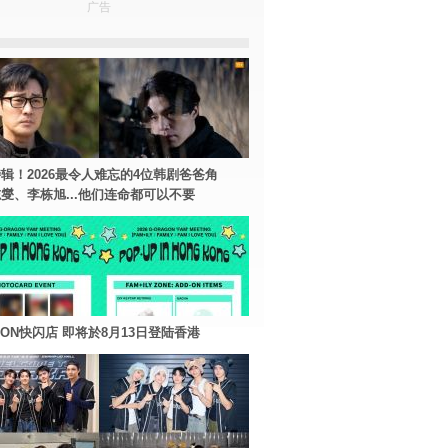
广告
辑！2026最令人难忘的4位韩剧爸爸角
燮、李栋旭...他们连命都可以不要
AGON快闪店 即将於8月13日登陆香港