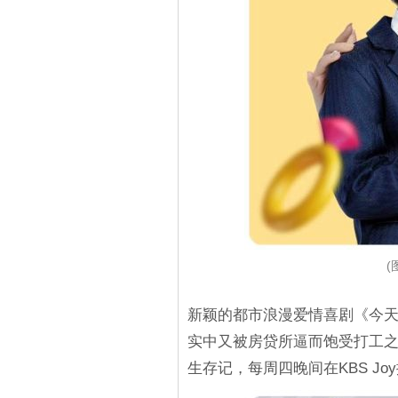
(
新颖的都市浪漫爱情喜剧《今
实中又被房贷所逼而饱受打工
生存记，每周四晚间在KBS Jo