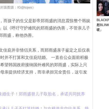
封面图源：IG@tojws）
BLACK
子，而孩子的生父是影帝郑雨盛的消息震惊整个韩娱
慰BLI
sia」以《呼吁守护难民的郑雨盛的伪善，不管亲儿子
暖」
郑雨盛，称他伪善。
和女模文佳庇并非情侣关系，而郑雨盛亲子鉴定之后仅表
时并不打算和文佳庇结婚。 一直在公众面前积极
言希望韩国政府接纳国外难民的郑雨盛，实际上只
的母亲提供经济支持，而非承担完全责任，这引发
帝未婚生子！郑雨盛替儿子取胎名，承诺共同抚养
只承认儿子不打算结婚！与女模并非交往关系，韩