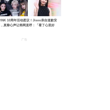
PINK 10周年活动惹议！Jisoo亲自道歉安
NK，真挚心声让韩网直呼：「看了心里好
广告