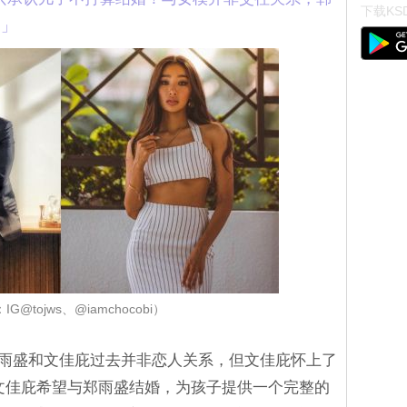
下载KSD
了」
G@tojws、@iamchocobi）
导，郑雨盛和文佳庇过去并非恋人关系，但文佳庇怀上了
文佳庇希望与郑雨盛结婚，为孩子提供一个完整的