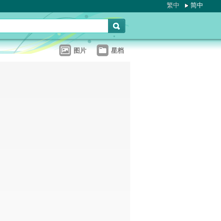
繁中
简中
图片
星档