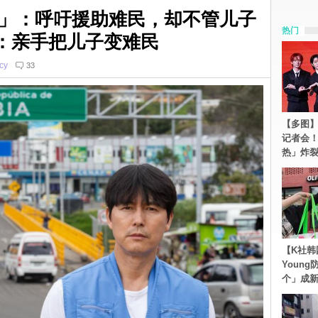
」：呼吁援助难民，却不管儿子
热门
：亲手把儿子变难民
cy
33
【多图】S
记者会
热」炸
【K社韩
Youn
个」成