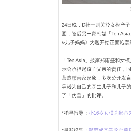
（
24日晚，D社一则关於女模产
圈，随后另一家韩媒「Ten A
&儿子妈妈》为题开始正面炮轰
「Ten Asia」披露郑雨盛
示会承担起孩子父亲的责任，同
营造慈善家形象，多次公开发
承诺为自己的亲生儿子和儿子
了「伪善」的批评。
*稍早报导：
小16岁女模为影
*最新报导：
郑雨盛亲子鉴定后