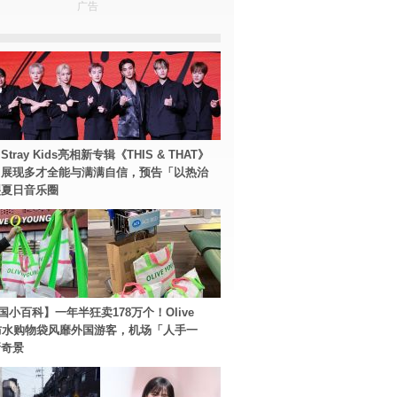
广告
tray Kids亮相新专辑《THIS & THAT》
！展现多才全能与满满自信，预告「以热治
裂夏日音乐圈
国小百科】一年半狂卖178万个！Olive
g防水购物袋风靡外国游客，机场「人手一
新奇景