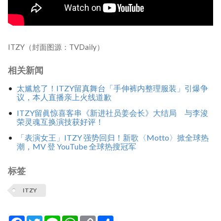
ITZY（封面图源：TVDaily）
相关新闻
太尴尬了！ITZY留真舞台「手伸裤内整理服装」引爆争
议，本人直播亲上火线道歉
ITZY留眞惊喜客串《新进社员姜会长》大结局 与李浚
荣灵魂互换演技获好评！
「表演女王」ITZY 强势回归！新歌〈Motto〉掀全球热
潮，MV 登 YouTube 全球热搜冠军
标签
ITZY
Facebook
Twitter
Line
WhatsApp
Copy
分