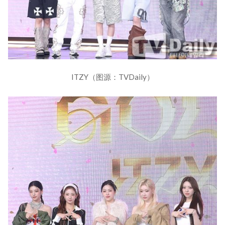
ITZY（图源：TVDaily）