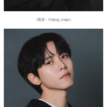
（图源：IG@yg_stage）