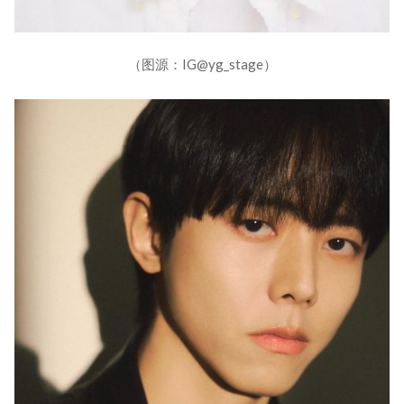
（图源：IG@yg_stage）