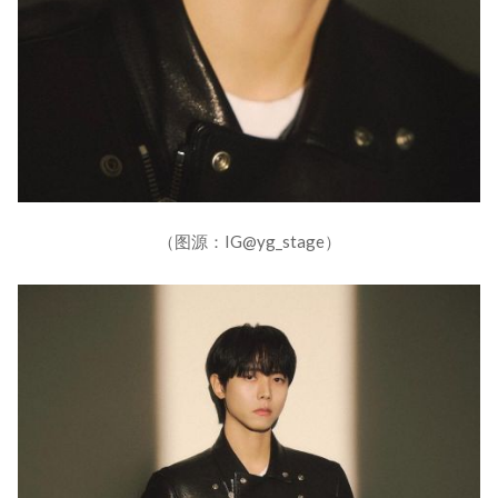
（图源：IG@yg_stage）