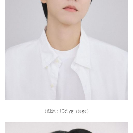
（图源：IG@yg_stage）