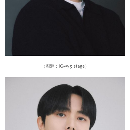
（图源：IG@yg_stage）