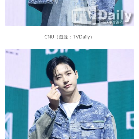
CNU（图源：TVDaily）