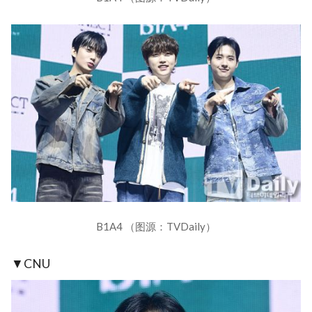
B1A4 （图源：TVDaily）
▼CNU