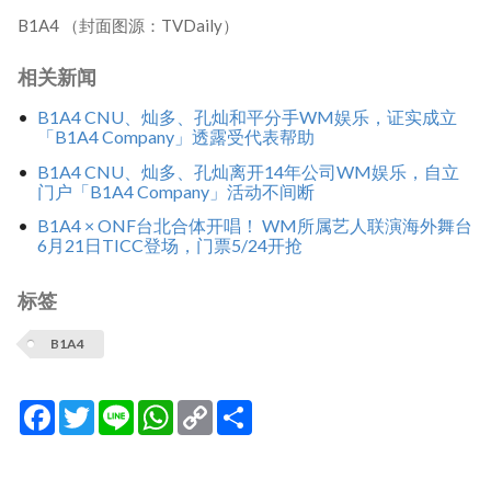
B1A4 （封面图源：TVDaily）
相关新闻
B1A4 CNU、灿多、孔灿和平分手WM娱乐，证实成立
「B1A4 Company」透露受代表帮助
B1A4 CNU、灿多、孔灿离开14年公司WM娱乐，自立
门户「B1A4 Company」活动不间断
B1A4 × ONF台北合体开唱！ WM所属艺人联演海外舞台
6月21日TICC登场，门票5/24开抢
标签
B1A4
Facebook
Twitter
Line
WhatsApp
Copy
分
Link
享