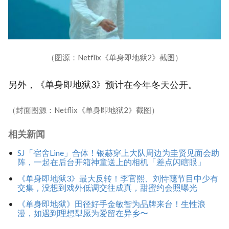
（图源：Netflix《单身即地狱2》截图）
另外，《单身即地狱3》预计在今年冬天公开。
（封面图源：Netflix《单身即地狱2》截图）
相关新闻
SJ「宿舍Line」合体！银赫穿上大队周边为圭贤见面会助
阵，一起在后台开箱神童送上的相机「差点闪瞎眼」
《单身即地狱3》最大反转！李官熙、刘恃蘟节目中少有
交集，没想到戏外低调交往成真，甜蜜约会照曝光
《单身即地狱》田径好手金敏智为品牌来台！生性浪
漫，如遇到理想型愿为爱留在异乡〜