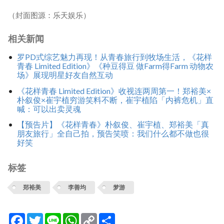
（封面图源：乐天娱乐）
相关新闻
罗PD式综艺魅力再现！从青春旅行到牧场生活，《花样
青春 Limited Edition》《种豆得豆 做Farm得Farm 动物农
场》展现明星好友自然互动
《花样青春 Limited Edition》收视连两周第一！郑裕美×
朴叙俊×崔宇植穷游笑料不断，崔宇植陷「内裤危机」直
喊：可以出卖灵魂
【预告片】《花样青春》朴叙俊、崔宇植、郑裕美「真
朋友旅行」全自己拍，预告笑喷：我们什么都不做也很
好笑
标签
郑裕美
李善均
梦游
Facebook
Twitter
Line
WhatsApp
Copy
分