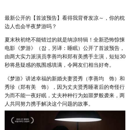
最新公开的【首波预告】看得我背脊发凉～，你的枕
边人也会半夜梦游吗？
夏末秋初绝不能错过的就是纳凉特辑！全新恐怖惊悚
电影《梦游》（잠，另译：睡眠）公开了首波预告，
由两大实力派演员李善均和郑有美携手主演，短短30
秒将悬疑感的氛围感填满，令网友们相当好奇。
《梦游》讲述幸福的新婚夫妻贤秀（李善均 饰）和
秀珍（郑有美 饰），因为丈夫贤秀睡著后的奇怪行
为而不能一夜好眠，丈夫种种行为如噩梦般袭来，两
人共同努力携手解决这个问题的故事。