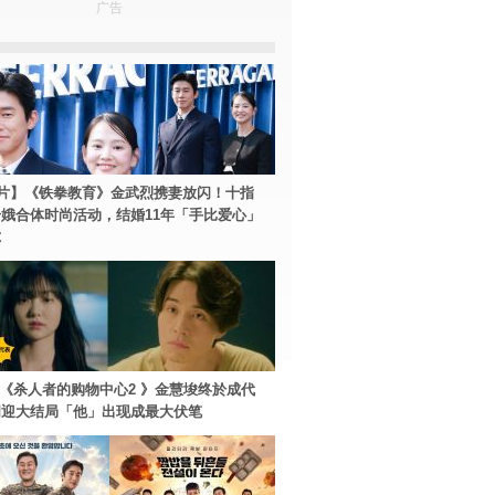
广告
片】《铁拳教育》金武烈携妻放闪！十指
娥合体时尚活动，结婚11年「手比爱心」
尔
ey+《杀人者的购物中心2 》金慧埈终於成代
周迎大结局「他」出现成最大伏笔