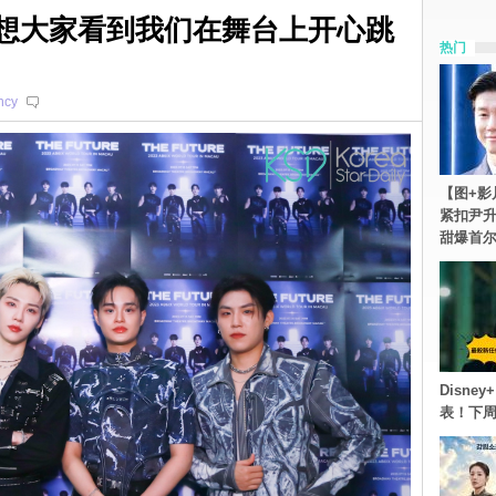
: 最想大家看到我们在舞台上开心跳
热门
ncy
【图+影
紧扣尹升
甜爆首
Disn
表！下