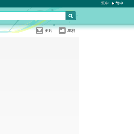
繁中
简中
图片
星档