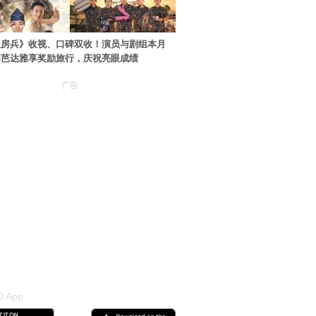
伙房兵》收视、口碑双收！演员与剧组本月
国芭达雅享奖励旅行，庆祝亮眼成绩
广告
 App