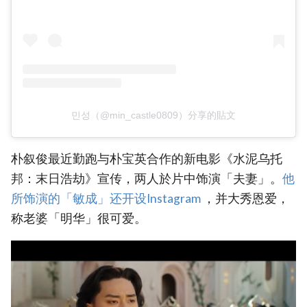
민성（@min_castle0809）分享的貼文
朴叙俊最近勤跑与朴宝英合作的新电影《水泥乌托
邦：末日浩劫》宣传，两人於片中饰演「夫妻」。
‎他
所饰演的「敏成」还开设Instagram ‎
，并大秀恩爱，
称老婆「明华」很可爱。