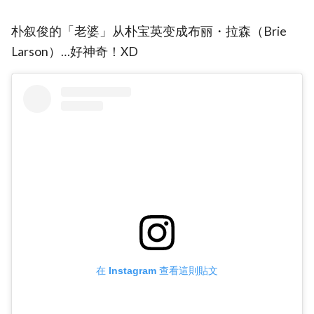
朴叙俊的「老婆」从朴宝英变成布丽・拉森（Brie
Larson）…好神奇！XD
在 Instagram 查看這則貼文