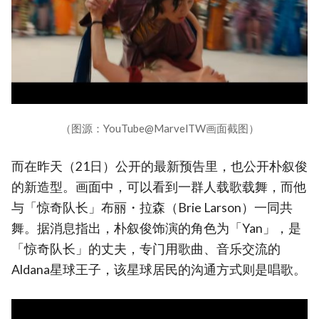
（图源：YouTube@MarvelTW画面截图）
而在昨天（21日）公开的最新预告里，也公开朴叙俊
的新造型。画面中，可以看到一群人载歌载舞，而他
与「惊奇队长」布丽・拉森（Brie Larson）一同共
舞。据消息指出，朴叙俊饰演的角色为「Yan」，是
「惊奇队长」的丈夫，专门用歌曲、音乐交流的
Aldana星球王子，该星球居民的沟通方式则是唱歌。