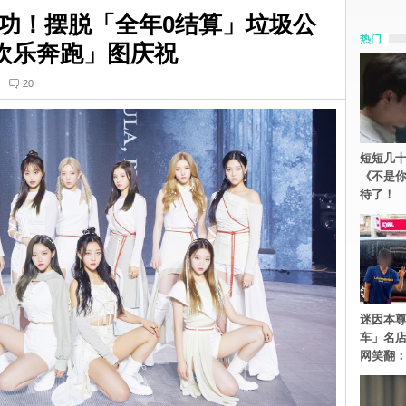
功！摆脱「全年0结算」垃圾公
热门
「欢乐奔跑」图庆祝
20
短短几十
《不是
待了！
迷因本尊
车」名
网笑翻