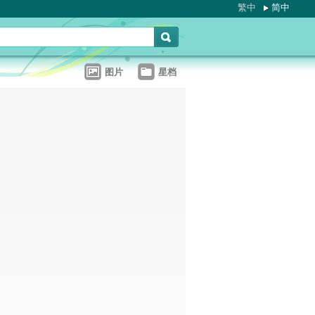
繁中
简中
图片
星档