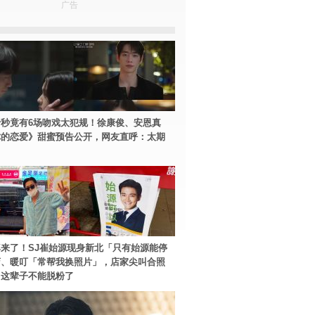
广告
秒竟有6场吻戏太犯规！徐康俊、安恩真
你的恋爱》甜蜜预告公开，网友直呼：太期
来了！SJ崔始源现身新北「只有始源能停
店、暖叮「常帮我换照片」，店家尖叫合照
：这辈子不能脱粉了