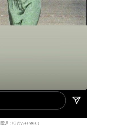
图源：IG@yvesntual）