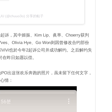
UU (@chuuo3o) 分享的帖子
，其中姬振、Kim Lip、眞率、Choerry获判
、Olivia Hye、Go Won则因曾修改合约部份
ViVi也於今年2起诉公司并成功解约。之后解约失
於在昨日如愿以偿。
限动PO出这张欢乐奔跑的照片，虽未留下任何文字，
动心情：