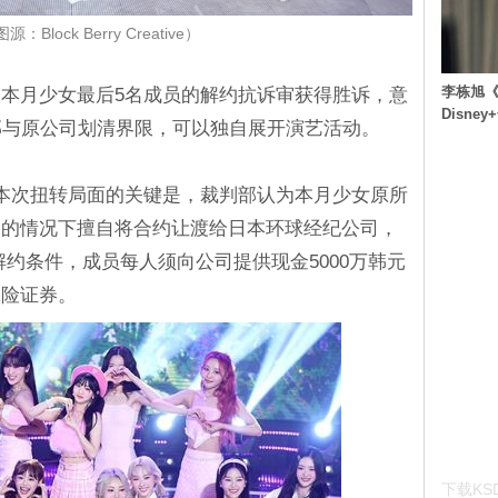
：Block Berry Creative）
李栋旭《
本月少女最后5名成员的解约抗诉审获得胜诉，意
Disn
部与原公司划清界限，可以独自展开演艺活动。
本次扭转局面的关键是，裁判部认为本月少女原所
书的情况下擅自将合约让渡给日本环球经纪公司，
解约条件，成员每人须向公司提供现金5000万韩元
保险证券。
下载KSD