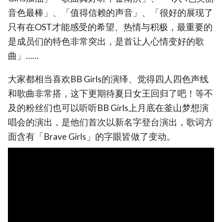
音色最棒」、「值得信赖的声音」、「很好的展现了
只有在OST才能感受的希望、热情与积极，最重要的
是成员们的特色非常突出，是首让人心情变好的歌
曲」……
大家都相当喜欢BB Girls的演绎、觉得四人四色声线
和歌曲非常搭，这下更期待夏日女王回归了吧！等不
及的粉丝们也可以听听BB Girls上月底在釜山梦想演
唱会的演出，是他们首次以新名字登台演出，歌词方
面含有「Brave Girls」的字眼皆做了变动。