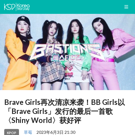
Brave Girls再次清凉来袭！BB Girls以
「Brave Girls」发行的最后一首歌
〈Shiny World〉获好评
草莓
2023年6月3日 21:30
KPOP