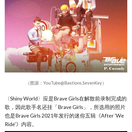
（图源：YouTube@Bastions.SevenKey）
〈Shiny World〉应是Brave Girls在解散前录制完成的
歌，因此歌手名还挂「Brave Girls」，所选用的照片
也是Brave Girls 2021年发行的迷你五辑《After 'We
Ride'》内容。