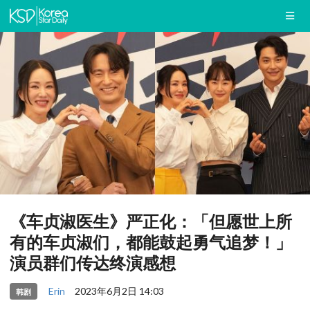
《车贞淑医生》严正化：「但愿世上所
有的车贞淑们，都能鼓起勇气追梦！」
演员群们传达终演感想
Erin
2023年6月2日 14:03
韩剧