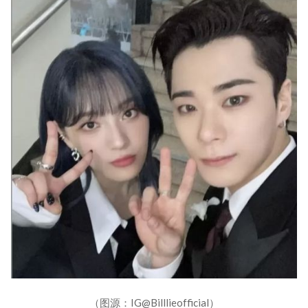
（图源：IG@Billlieofficial）