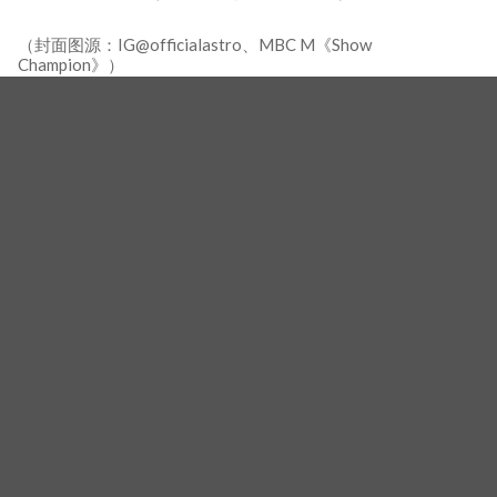
（封面图源：IG@officialastro、MBC M《Show
Champion》）
相关新闻
Billlie文秀雅庆祝亲哥文彬生日快乐，公开儿时亲密合
照、「彩虹海滩相拥」插画引泪崩
爱豆接二连三离世，韩娱圈悲剧该划句点了！「偶像工
会」即将成立
97line太疯！BTS柾国公主抱「车银优人形枕」亮相试映
会，力撑好友新片《放飞旅行团》
标签
秀雅
文彬
ASTRO
Facebook
Twitter
Line
WhatsApp
Copy
分
Link
享