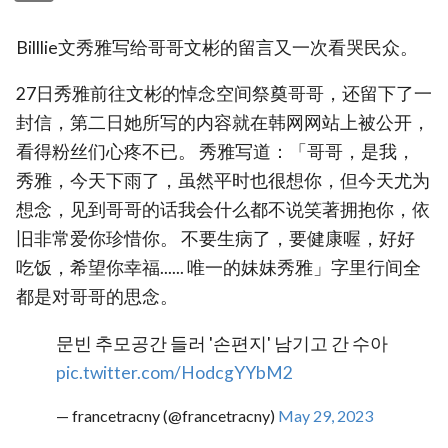
Billlie文秀雅写给哥哥文彬的留言又一次看哭民众。
27日秀雅前往文彬的悼念空间祭奠哥哥，还留下了一
封信，第二日她所写的内容就在韩网网站上被公开，
看得粉丝们心疼不已。 秀雅写道：「哥哥，是我，
秀雅，今天下雨了，虽然平时也很想你，但今天尤为
想念，见到哥哥的话我会什么都不说笑著拥抱你，依
旧非常爱你珍惜你。 不要生病了，要健康喔，好好
吃饭，希望你幸福...... 唯一的妹妹秀雅」字里行间全
都是对哥哥的思念。
문빈 추모공간 들러 '손편지' 남기고 간 수아
pic.twitter.com/HodcgYYbM2
— francetracny (@francetracny)
May 29, 2023