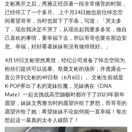
文彬离开之后，秀雅正经历著一段非常痛苦的时期，
已经停工了一个多月。 上个月24日她也前往悼念空
间看望哥哥，当时也留下了字条，写道：「哭太多
了，现在我决定不哭了，从现在起我要多多笑，做自
己喜欢的事情，要幸福下去，所以哥哥也要在那边安
息、幸福，好好看著妹妹有没有做得很好。」
4月19日文彬突然离世，经纪公司准备了悼念空间为
粉丝们提供可以追摹、祭奠文彬的场所，并透露会一
直公开到文彬的49日祭（6月6日）。 文彬生前就是
K-POP界出了名的宠妹狂魔，兄妹俩在《DNA
Mate》一起去挑战高空蹦极时都许下了2023年新年
愿望，妹妹文秀雅当时的愿望许给了梦想，而哥哥的
愿望许给了她：希望妹妹不论如何能一直幸福！每次
想起这一幕真的太令人破防了！