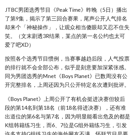
JTBC男团选秀节目《Peak Time》昨晚（5日）播出
了第9集，揭示了第三回合赛果，尾声公开人气排名
却来个「神秘操作」，让观众相当傻眼却又忍不住失
笑。（文末剧透3R结果，某点的第一名公约也太可
爱了吧XD）
按照各个选秀节目惯例，当赛事越趋后段，人气投票
的排行就不会全部公布，似乎是刻意要加深紧张感。
同为男团选秀的Mnet《Boys Planet》已数周没有公
开完整排名，上周还因为只公开特定名次遭到批评。
《Boys Planet》上周公开了有机会挺进决赛但较后
段的第14名到第18名（前18名得进决赛），还有准
出道位的第6名与第7名，因为明显能看出危及的都是
K组韩籍练习生，而6、7位是G组外籍练习生，引发
许多支持G组练习生的海外网友不满，怀疑节目是要