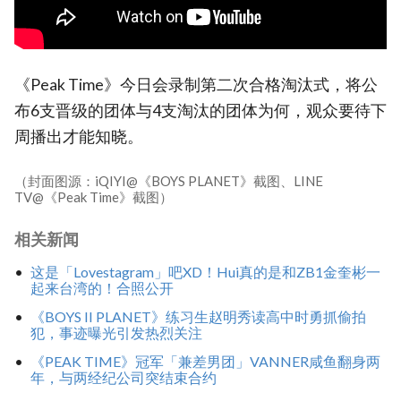
《Peak Time》今日会录制第二次合格淘汰式，将公
布6支晋级的团体与4支淘汰的团体为何，观众要待下
周播出才能知晓。
（封面图源：iQIYI@《BOYS PLANET》截图、LINE
TV@《Peak Time》截图）
相关新闻
这是「Lovestagram」吧XD！Hui真的是和ZB1金奎彬一
起来台湾的！合照公开
《BOYS II PLANET》练习生赵明秀读高中时勇抓偷拍
犯，事迹曝光引发热烈关注
《PEAK TIME》冠军「兼差男团」VANNER咸鱼翻身两
年，与两经纪公司突结束合约