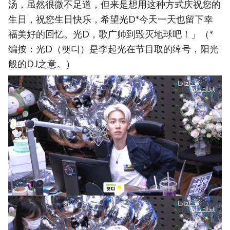
汤，虽然很微不足道，但来是想用这种方式庆祝您的
生日，祝您生日快乐，希望光D*今天一天也留下幸
福美好的回忆。光D，歌广帅到毁灭地球吧！」（*
编按：光D（햇디）是李起光在节目取的绰号，阳光
般的DJ之意。）