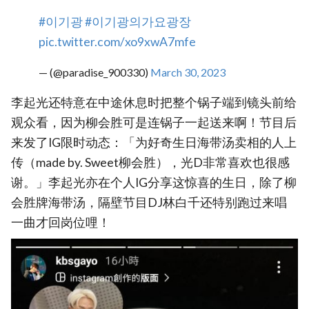
#이기광
#이기광의가요광장
pic.twitter.com/xo9xwA7mfe
— (@paradise_900330)
March 30, 2023
李起光还特意在中途休息时把整个锅子端到镜头前给
观众看，因为柳会胜可是连锅子一起送来啊！节目后
来发了IG限时动态：「为好奇生日海带汤卖相的人上
传（made by. Sweet柳会胜），光D非常喜欢也很感
谢。」李起光亦在个人IG分享这惊喜的生日，除了柳
会胜牌海带汤，隔壁节目DJ林白千还特别跑过来唱
一曲才回岗位哩！