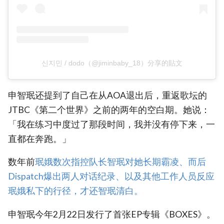
신지민 / dodo（@jiminbaby_18）分享的貼文
申智珉还提到了自己在从AOA退出后，重返歌坛的
JTBC《第二个世界》之前的两年的空白期。她说：
「我在练习中度过了那段时间，我并没有停下来，一
直都在奔跑。」
数年前
珉娥数次指控队长智珉对她长期霸凌、而后
Dispatch爆出两人对话纪录、以及其他工作人员反应
珉娥私下的行径，才还智珉清白。
申智珉今年2月22日发行了首张EP专辑《BOXES》。