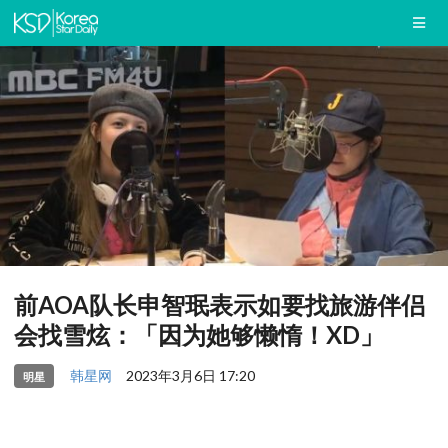
前AOA队长申智珉表示如要找旅游伴侣
会找雪炫：「因为她够懒惰！XD」
韩星网
2023年3月6日 17:20
明星