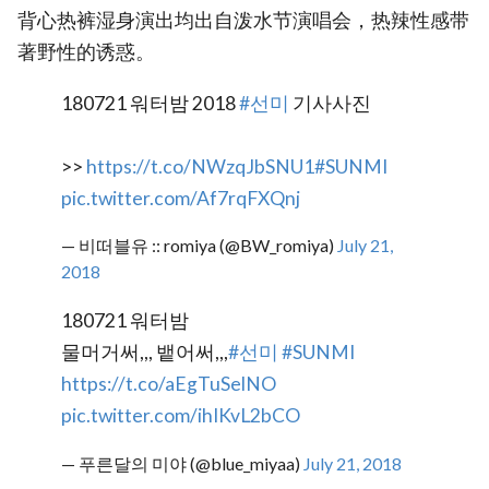
背心热裤湿身演出均出自泼水节演唱会，热辣性感带
著野性的诱惑。
180721 워터밤 2018
#선미
기사사진
>>
https://t.co/NWzqJbSNU1
#SUNMI
pic.twitter.com/Af7rqFXQnj
— 비떠블유 :: romiya (@BW_romiya)
July 21,
2018
180721 워터밤
물머거써,,, 뱉어써,,,
#선미
#SUNMI
https://t.co/aEgTuSelNO
pic.twitter.com/ihIKvL2bCO
— 푸른달의 미야 (@blue_miyaa)
July 21, 2018