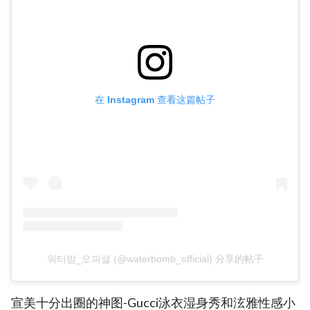
在 Instagram 查看这篇帖子
워터밤_오피셜 (@waterbomb_official) 分享的帖子
宣美十分出圈的神图-Gucci泳衣湿身秀和泫雅性感小