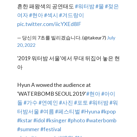
흔한 패왕색의 공연태도
#워터밤
#물
#젖은
여자
#현아
#섹시
#겨드랑이
pic.twitter.com/iicYXEd8lF
— 당신의 7초를 빌리겠습니다. (@takeur7)
July
20, 2022
'2019 워터밤 서울'에서 무대 뒤집어 놓은 현
아
Hyun A wowed the audience at
'WATERBOMB SEOUL 2019'
#현아
#아이
돌
#가수
#연예인
#사진
#포토
#워터밤
#워
터밤서울
#여름
#페스티벌
#Hyuna
#kpop
#kstar
#idol
#ksinger
#photo
#waterbomb
#summer
#festival