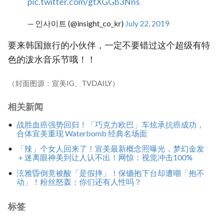
pic.twitter.com/gtXGGb3Nns
— 인사이트 (@insight_co_kr)
July 22, 2019
要来韩国旅行的小伙伴，一定不要错过这个超级有特
色的泼水音乐节哦！！
（封面图源：宣美IG、TVDAILY）
相关新闻
战胜血癌强势回归！「巧克力欧巴」车炫承抗癌成功，
合体宣美重现 Waterbomb 经典名场面
「辣」个女人回来了！宣美最新概念照曝光，梦幻金发
＋迷离眼神美到让人认不出！网惊：视觉冲击100%
泫雅昏倒竟被酸「是假摔」！保镳抱下台却遭嘲「抱不
动」！粉丝怒轰：你们还有人性吗？
标签