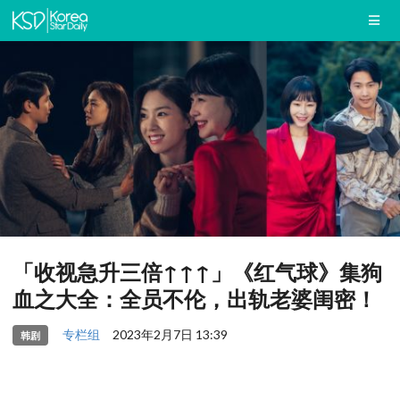
「收视急升三倍↑↑↑」《红气球》集狗
血之大全：全员不伦，出轨老婆闺密！
专栏组
2023年2月7日 13:39
韩剧