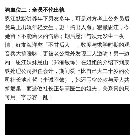
狗血位二：全员不伦出轨
恩江默默供养年下男友多年，可是对方考上公务员后
竟马上出轨年轻女生，更「搞出人命」狠撇恩江，令
她留下不能磨灭的伤痛；期后恩江与次元发生一夜
情，好友海洋亦「不甘后人」，数度与求学时期的观
音兵大搞暧昧，更被老公意外发现二人激吻！另一边
厢，恩江妹妹恩山（郑侑敏饰）在姐姐的介绍下到废
铁处理公司担任会计，期间爱上比自己大二十岁的公
司社长池南哲（李诚宰饰），她还亏空公款与爱人共
筑爱巢，而这位社长正是高医生的姐夫，关系真的只
可用一字形容：乱！