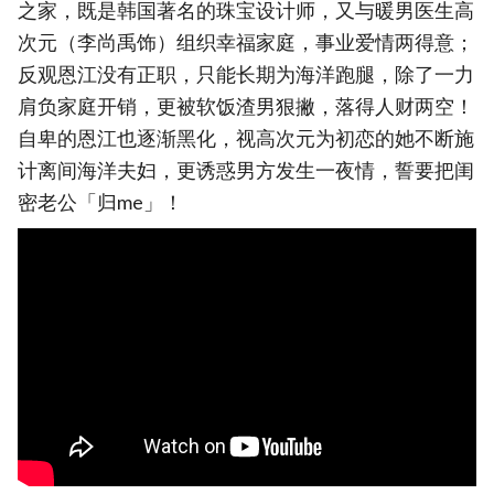
之家，既是韩国著名的珠宝设计师，又与暖男医生高
次元（李尚禹饰）组织幸福家庭，事业爱情两得意；
反观恩江没有正职，只能长期为海洋跑腿，除了一力
肩负家庭开销，更被软饭渣男狠撇，落得人财两空！
自卑的恩江也逐渐黑化，视高次元为初恋的她不断施
计离间海洋夫妇，更诱惑男方发生一夜情，誓要把闺
密老公「归me」！