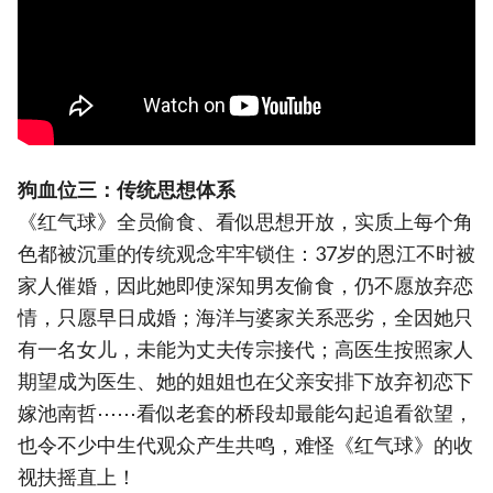
狗血位三：传统思想体系
《红气球》全员偷食、看似思想开放，实质上每个角
色都被沉重的传统观念牢牢锁住：37岁的恩江不时被
家人催婚，因此她即使深知男友偷食，仍不愿放弃恋
情，只愿早日成婚；海洋与婆家关系恶劣，全因她只
有一名女儿，未能为丈夫传宗接代；高医生按照家人
期望成为医生、她的姐姐也在父亲安排下放弃初恋下
嫁池南哲⋯⋯看似老套的桥段却最能勾起追看欲望，
也令不少中生代观众产生共鸣，难怪《红气球》的收
视扶摇直上！