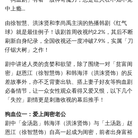
中上瘾...
由徐智慧、洪洙贤和李尚禹主演的热播韩剧《红气
球》就是最佳例子！该剧首周收视约2.2%，其后不断
刷新自身纪录，全国收视还一度冲破7.9%，实属「刀
仔锯大树」之作！
剧中讲述人类的贪婪和欲望，除了围绕一对「贫富闺
密」赵恩江（徐智慧饰）和韩海洋（洪洙贤饰）的反
差故事外，亦不乏背妻出轨、搭上妻子好友等狗血剧
必备情节，让一众女性观众看得又爱又恨，以下几个
「失控」剧情更是刺激收视的幕后推手！
狗血位一：爱上闺密老公
剧中「金汤匙」韩海洋（洪洙贤饰）与「土汤匙」赵
恩江（徐智慧饰）自高一起成为闺密，前者出身富裕