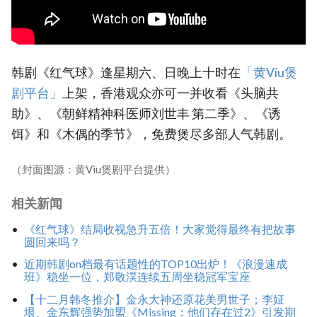
韩剧《红气球》逢星期六、日晚上十时在
「黄Viu煲
剧平台」
上架，香港观众亦可一并收看《头脑共
助》、《朝鲜精神科医师刘世丰 第二季》、《诱
饵》和《木偶的季节》，免费煲尽多部人气韩剧。
（封面图源：黄Viu煲剧平台提供）
相关新闻
《红气球》结局收视急升五倍！大家觉得最终有把故事
圆回来吗？
近期韩剧on档最有话题性的TOP10出炉！《浪漫速成
班》稳坐一位，郑敬淏连续五周坐稳冠军宝座
【十二月韩冬推介】金永大神还原花美男世子；李姃
垠、金东辉强势加盟《Missing：他们存在过2》引发期