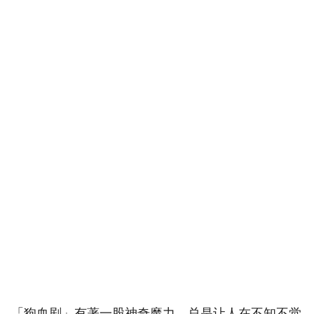
「狗血剧」有著一股神奇魔力，总是让人在不知不觉