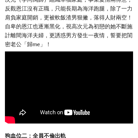
反觀恩江沒有正職，只能長期為海洋跑腿，除了一力
肩負家庭開銷，更被軟飯渣男狠撇，落得人財兩空！
自卑的恩江也逐漸黑化，視高次元為初戀的她不斷施
計離間海洋夫婦，更誘惑男方發生一夜情，誓要把閨
密老公「歸me」！
狗血位二：全員不倫出軌