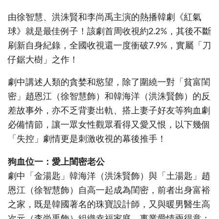
由徐智慧、洪洙賢和李尚禹主演的熱播韓劇《紅氣
球》就是最佳例子！該劇首周收視約2.2%，其後不斷
刷新自身紀錄，全國收視還一度衝破7.9%，實屬「刀
仔鋸大樹」之作！
劇中講述人類的貪婪和慾望，除了圍繞一對「貧富閨
密」趙恩江（徐智慧飾）和韓海洋（洪洙賢飾）的反
差故事外，亦不乏背妻出軌、搭上妻子好友等狗血劇
必備情節，讓一眾女性觀眾看得又愛又恨，以下幾個
「失控」劇情更是刺激收視的幕後推手！
狗血位一：愛上閨密老公
劇中「金湯匙」韓海洋（洪洙賢飾）與「土湯匙」趙
恩江（徐智慧飾）自高一起成為閨密，前者出身富裕
之家，既是韓國著名的珠寶設計師，又與暖男醫生高
次元（李尚禹飾）組織幸福家庭，事業愛情兩得意；