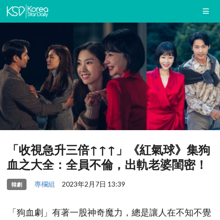
「收視急升三倍↑↑↑」《紅氣球》集狗
血之大全：全員不倫，出軌老婆閨密！
專欄組
2023年2月7日 13:39
韓劇
「狗血劇」有著一股神奇魔力，總是讓人在不知不覺