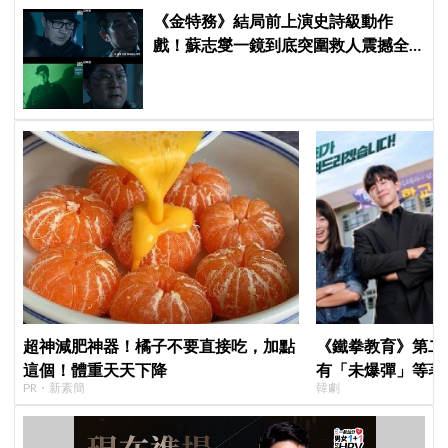
《金特務》結局前上演史詩級動作
戲！蘇志燮一鏡到底突圍救人震撼全
場
超神減肥神器！橘子不要直接吃，加點
《鐵拳教育》第二
這個！體重天天下降
有「未爆彈」等著
PR・新素簡
韓劇
「打更大」