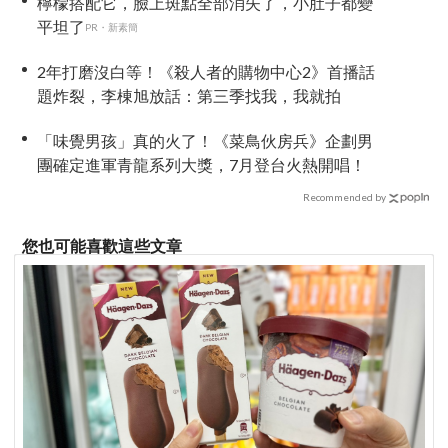
檸檬搭配它，臉上斑點全部消失了，小肚子都變
平坦了
PR・新素簡
2年打磨沒白等！《殺人者的購物中心2》首播話
題炸裂，李棟旭放話：第三季找我，我就拍
「味覺男孩」真的火了！《菜鳥伙房兵》企劃男
團確定進軍青龍系列大獎，7月登台火熱開唱！
Recommended by
您也可能喜歡這些文章