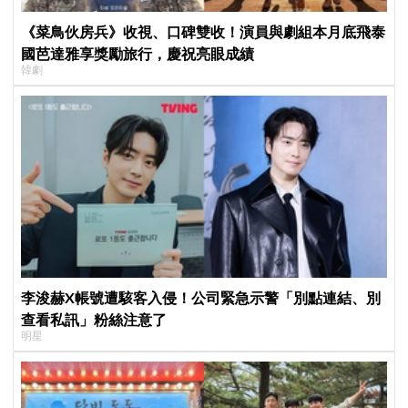
《菜鳥伙房兵》收視、口碑雙收！演員與劇組本月底飛泰
國芭達雅享獎勵旅行，慶祝亮眼成績
韓劇
李浚赫X帳號遭駭客入侵！公司緊急示警「別點連結、別
查看私訊」粉絲注意了
明星