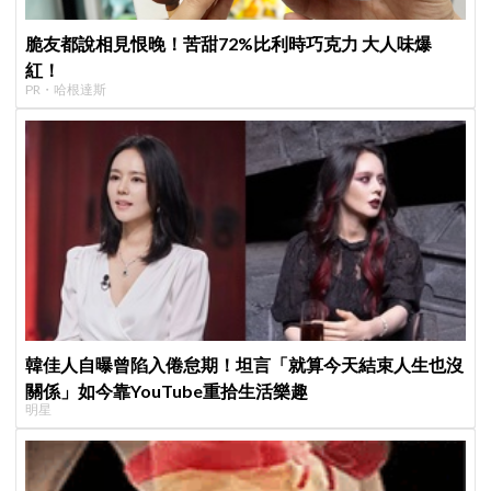
脆友都說相見恨晚！苦甜72%比利時巧克力 大人味爆
紅！
PR・哈根達斯
韓佳人自曝曾陷入倦怠期！坦言「就算今天結束人生也沒
關係」如今靠YouTube重拾生活樂趣
明星