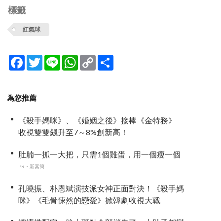
標籤
紅氣球
Facebook
Twitter
Line
WhatsApp
Copy
分
Link
享
為您推薦
《殺手媽咪》、《婚姻之後》接棒《金特務》
收視雙雙飆升至7～8%創新高！
肚腩一抓一大把，只需1個雞蛋，用一個瘦一個
PR・新素簡
孔曉振、朴恩斌演技派女神正面對決！《殺手媽
咪》《毛骨悚然的戀愛》掀韓劇收視大戰