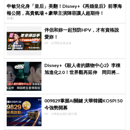
申敏兒化身「皇后」美翻！Disney+《再婚皇后》前導海
報公開，高貴氣場＋豪華主演陣容讓人超期待！
韓劇
伴侶和妳一起預防HPV，才有資格說
愛妳！
PR・台灣癌症基金會
Disney+《殺人者的購物中心2》李棟
旭進化2.0！世界觀再延伸 岡田將生
登場竟殺了「他」
009829掌握AI關鍵 大華韓國KOSPI 50
今強勢開募
PR・大華銀全能行銷方案