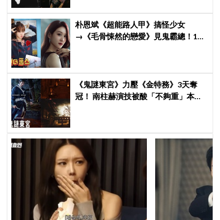
朴恩斌《超能路人甲》搞怪少女
→《毛骨悚然的戀愛》見鬼霸總！180
度反差演技獲讚「信看演員」
《鬼謎東宮》力壓《金特務》3天奪
冠！ 南柱赫演技被酸「不夠重」本人
親回：刻意為之