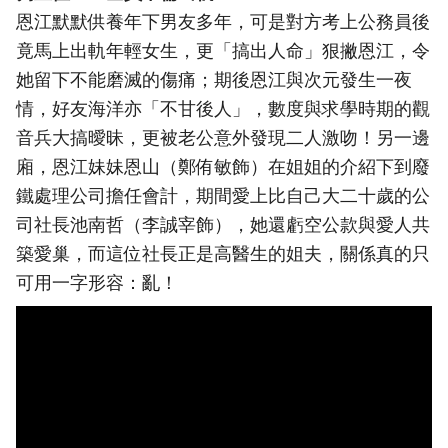
恩江默默供養年下男友多年，可是對方考上公務員後
竟馬上出軌年輕女生，更「搞出人命」狠撇恩江，令
她留下不能磨滅的傷痛；期後恩江與次元發生一夜
情，好友海洋亦「不甘後人」，數度與求學時期的觀
音兵大搞曖昧，更被老公意外發現二人激吻！另一邊
廂，恩江妹妹恩山（鄭侑敏飾）在姐姐的介紹下到廢
鐵處理公司擔任會計，期間愛上比自己大二十歲的公
司社長池南哲（李誠宰飾），她還虧空公款與愛人共
築愛巢，而這位社長正是高醫生的姐夫，關係真的只
可用一字形容：亂！