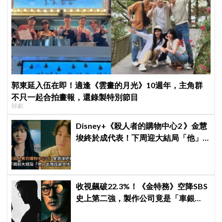
郭東延入伍在即！適逢《雲畫的月光》10週年，主角群
不只一起合拍畫報，還錄製特別節目
韓劇
Disney+《殺人者的購物中心2 》金慧
埈終於成代表！下周迎大結局「他」
出現成最大伏筆
收視飆破22.3%！《金特務》空降SBS
史上第二強，製作公司竟是「車銀
優、金宣虎」老家