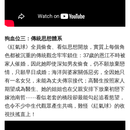
狗血位三：傳統思想體系
《紅氣球》全員偷食、看似思想開放，實質上每個角
色都被沉重的傳統觀念牢牢鎖住：37歲的恩江不時被
家人催婚，因此她即使深知男友偷食，仍不願放棄戀
情，只願早日成婚；海洋與婆家關係惡劣，全因她只
有一名女兒，未能為丈夫傳宗接代；高醫生按照家人
期望成為醫生、她的姐姐也在父親安排下放棄初戀下
嫁池南哲⋯⋯看似老套的橋段卻最能勾起追看慾望，
也令不少中生代觀眾產生共鳴，難怪《紅氣球》的收
視扶搖直上！