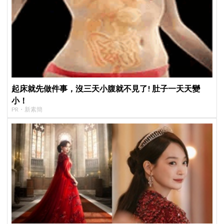
起床就先做件事，沒三天小腹就不見了! 肚子一天天變
小！
PR・新素簡