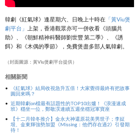
韓劇《紅氣球》逢星期六、日晚上十時在
「黃Viu煲
劇平台」
上架，香港觀眾亦可一併收看《頭腦共
助》、《朝鮮精神科醫師劉世豐 第二季》、《誘
餌》和《木偶的季節》，免費煲盡多部人氣韓劇。
（封面圖源：黃Viu煲劇平台提供）
相關新聞
《紅氣球》結局收視急升五倍！大家覺得最終有把故事
圓回來嗎？
近期韓劇on檔最有話題性的TOP10出爐！《浪漫速成
班》穩坐一位，鄭敬淏連續五週坐穩冠軍寶座
【十二月韓冬推介】金永大神還原花美男世子；李姃
垠、金東輝強勢加盟《Missing：他們存在過2》引發期
待！