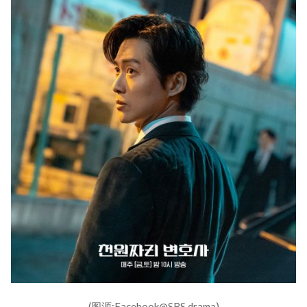
(图源:Facebook@SBS drama)