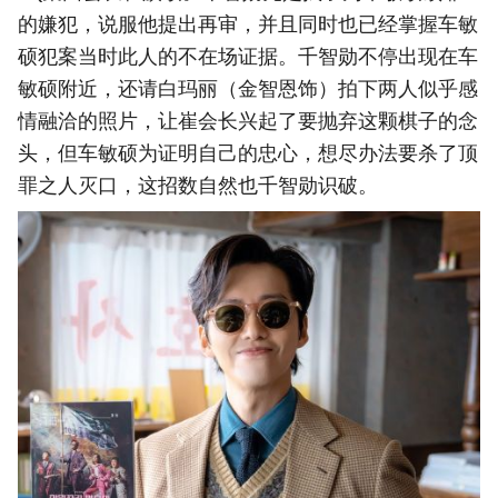
的嫌犯，说服他提出再审，并且同时也已经掌握车敏
硕犯案当时此人的不在场证据。千智勋不停出现在车
敏硕附近，还请白玛丽（金智恩饰）拍下两人似乎感
情融洽的照片，让崔会长兴起了要抛弃这颗棋子的念
头，但车敏硕为证明自己的忠心，想尽办法要杀了顶
罪之人灭口，这招数自然也千智勋识破。