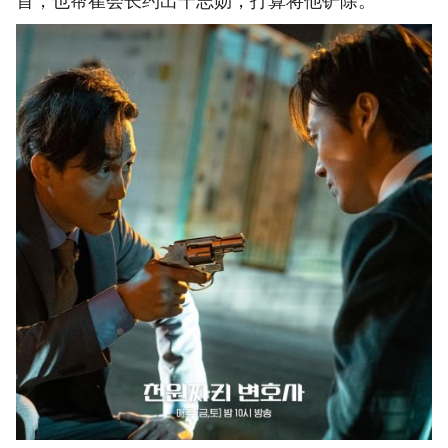
首，也帮崔会长约出千志勋，打算将他铲除。