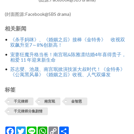
(封面图源:Facebook@SBS drama)
相关新闻
《杀手妈咪》、《婚姻之后》接棒《金特务》 收视双
双飙升至7～8%创新高！
宠妻狂魔升格当爸！南宫珉&陈雅凛结婚4年喜得贵子，
相爱 11 年迎来新生命
苏志燮、池晟、南宫珉掀演技派大叔时代！《金特务》
《公寓黑风暴》《婚姻之后》收视、人气双爆发
标签
千元律师
南宫珉
金智恩
千元律师分集剧情
Facebook
Twitter
Line
WhatsApp
Copy
分
Link
享