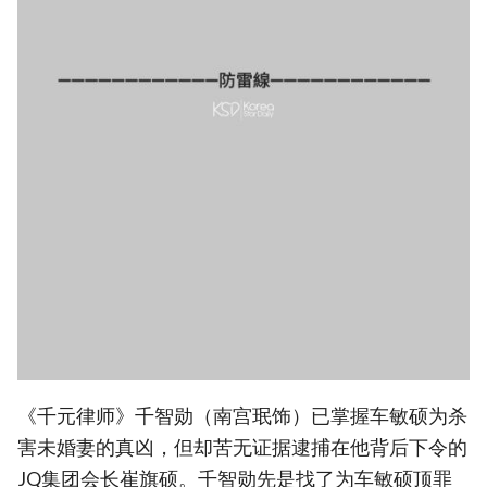
《千元律师》千智勋（南宫珉饰）已掌握车敏硕为杀
害未婚妻的真凶，但却苦无证据逮捕在他背后下令的
JQ集团会长崔旗硕。千智勋先是找了为车敏硕顶罪