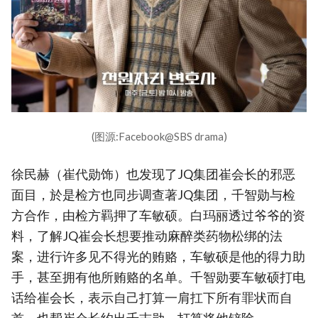
(图源:Facebook@SBS drama)
徐民赫（崔代勋饰）也发现了JQ集团崔会长的邪恶
面目，於是检方也同步调查著JQ集团，千智勋与检
方合作，由检方羁押了车敏硕。白玛丽透过爷爷的资
料，了解JQ崔会长想要推动麻醉类药物松绑的法
案，进行许多见不得光的贿赂，车敏硕是他的得力助
手，甚至拥有他所贿赂的名单。千智勋要车敏硕打电
话给崔会长，表示自己打算一肩扛下所有罪状而自