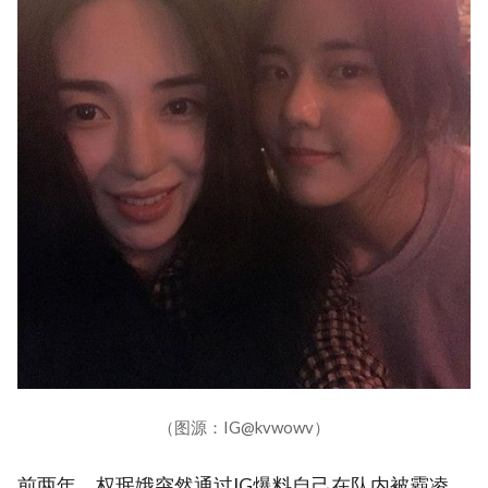
（图源：IG@kvwowv）
前两年，权珉娥突然通过IG爆料自己在队内被霸凌，