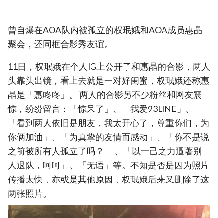
曾自爆在AOA队内被孤立的权珉娥和AOA成员惠晶
聚会，还同框合影秀友谊。
11日，权珉娥在个人IG上公开了和惠晶的合影，两人
头靠头出镜，看上去就是一对好闺蜜，权珉娥还称惠
晶是「惠咚咚」。 两人的合影另不少粉丝和网友震
惊，纷纷留言：「惊呆了」、「我爱93LINE」、
「看到两人依旧是朋友，我太开心了，尊重你们，为
你俩加油」、「为真挚的友情而感动」、「你不是说
之前被所有人孤立了吗？ 」、「以一己之力逼著别
人退队，呵呵」、「无语」等。不知是否是因为照片
传播太快，亦或是其他原因，权珉娥后来又删除了这
两张照片。