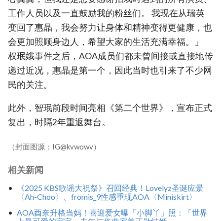
工作人员以及一直鼓励我的粉丝们。 我现在从瑞英
变回了惠晶，我会努力让身体和精神变得更健康，也
会更加照顾身边人，希望大家的生活充满幸福。」
权珉娥事件之后，AOA成员们都未曾间接或直接地传
递过近况，惠晶是第一个，因此当时也引来了不少网
民的关注。
此外，智珉前段时间亮相《第二个世界》，宣布正式
复出，时隔2年重返舞台。
（封面图源：IG@kvwowv）
相关新闻
《2025 KBS歌谣大祝祭》召回经典！Lovelyz圣诞应景
〈Ah-Choo〉、fromis_9性感重现AOA〈Miniskirt〉
AOA酉奈升格当妈！喜迎爱女曝「小脚丫」照：「世界