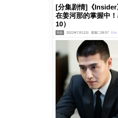
[分集剧情]《Insi
在姜河那的掌握中！
10）
韩剧
2022年7月12日 星期二09:57
Erin