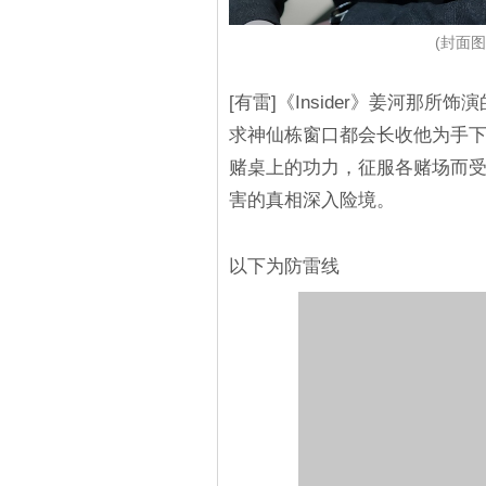
(封面图源
[有雷]《Insider》姜河那
求神仙栋窗口都会长收他为手
赌桌上的功力，征服各赌场而受
害的真相深入险境。
以下为防雷线