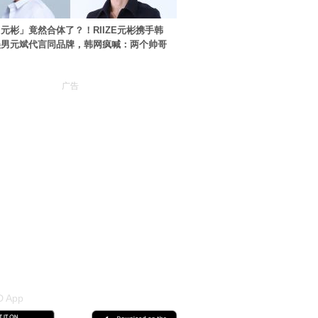
元彬」竟然合体了？！RIIZE元彬携手韩
美男元斌代言同品牌，韩网疯喊：两个帅哥
广告
 App