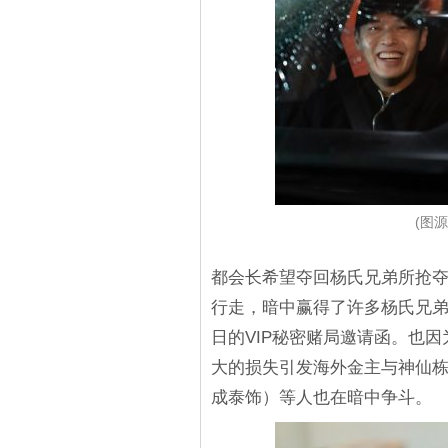
(图源
都会长希望夺回杨氏兄弟所抢
行走，暗中赢得了许多杨氏兄
日的VIP秘密赌局邀请函。也
大的损失引发海外金主与神仙
成泰饰）等人也在暗中争斗。