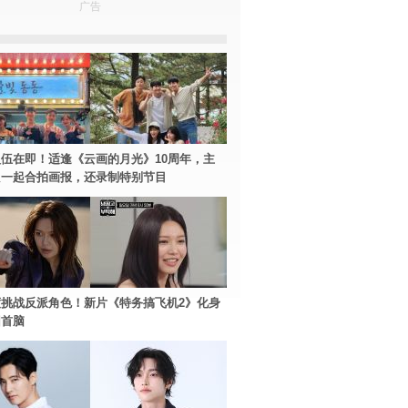
广告
伍在即！适逢《云画的月光》10周年，主
只一起合拍画报，还录制特别节目
挑战反派角色！新片《特务搞飞机2》化身
团首脑