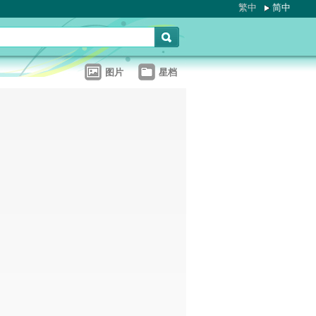
繁中
简中
图片
星档