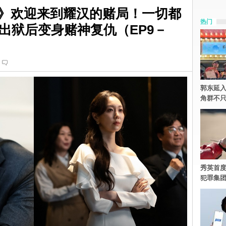
der》欢迎来到耀汉的赌局！一切都
热门
出狱后变身赌神复仇（EP9－
郭东延入
角群不
秀英首度
犯罪集