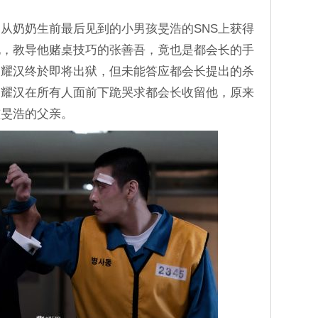
那饰）从奶奶生前最后见到的小男孩旻浩的SNS上获得
他，教导他赌桌技巧的张善吾，竟也是都会长的手
。耀汉终於即将出狱，但未能答应都会长提出的杀
，耀汉在所有人面前下跪哭求都会长收留他，原来
孩旻浩的父亲。