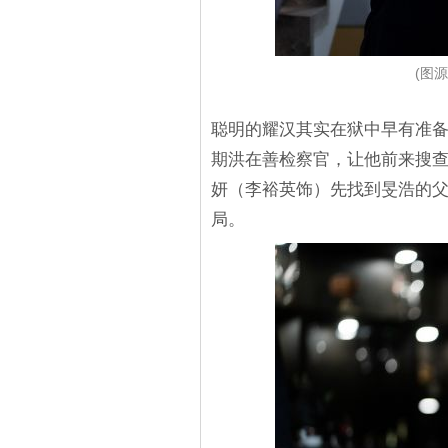
(图源
聪明的耀汉其实在狱中早有准
期洪在善检察官，让他前来搜
妍（李裕英饰）先找到旻浩的
局。