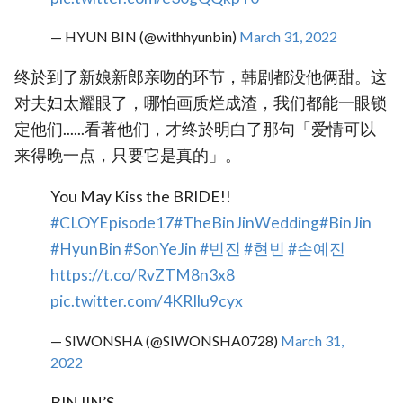
— HYUN BIN (@withhyunbin)
March 31, 2022
终於到了新娘新郎亲吻的环节，韩剧都没他俩甜。这
对夫妇太耀眼了，哪怕画质烂成渣，我们都能一眼锁
定他们......看著他们，才终於明白了那句「爱情可以
来得晚一点，只要它是真的」。
You May Kiss the BRIDE!!
#CLOYEpisode17
#TheBinJinWedding
#BinJin
#HyunBin
#SonYeJin
#빈진
#현빈
#손예진
https://t.co/RvZTM8n3x8
pic.twitter.com/4KRIlu9cyx
— SIWONSHA (@SIWONSHA0728)
March 31,
2022
BINJIN’S