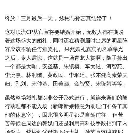
终於！三月最后一天， 炫彬与孙艺真结婚了 ！
这对顶流CP从官宣将要结婚开始，无数人都在期盼
著这场盛大的婚礼，同时还在猜测届时出席的明星阵
容应该不输任何颁奖礼。 果然婚礼嘉宾的名单曝光
之后，令人震惊，这就是一场青龙大赏啊，随手拎出
一个都是大咖，安圣基、朱镇模、车太铉、河智苑、
李沇熹、林润娥、黄政民、李珉廷、张东健高素荣夫
妇、孔刘、宋仲基、田美都、金智贤、宋玧妸等等。
虽然整场婚礼都以非公开形式进行，就连来宾们的随
行助理都不能入场（新郎新娘特意为助理们准备了其
他的休息室），因此很多明星都是自驾前往。 但苦
苦等候在周边的韩媒们还是利用高科技手段拍到了内
场影片，炫彬向父母跪下行大礼，孙艺真90度鞠躬，