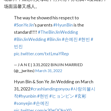
场面温馨又感人。
The way he showed his respect to
#SonYeJin
’s parents
#HyunBin
is the
standard!!!!
#TheBinJinWedding
#BinJinWedding
#BinJin
#손예진
#현빈
#
빈진
pic.twitter.com/txtLmaYRep
— J A N E | 3.31.2022 BINJIN MARRIED
(@__jwrites)
March 31, 2022
Hyun Bin & Son Ye Jin Wedding on March
31, 2022
#crashlandingonyou
#사랑의불시
착
#hyunbin
#현빈
#ヒョンビン
#玄彬
#sonyejin
#손예진
pic.twitter.com/e30gQQkpY0