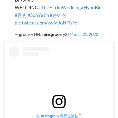
WEDDING
#TheBinJinWedding
#HyunBin
#현빈
#SonYeJin
#손예진
pic.twitter.com/wvMJoNPh76
— grocery (@binjinsgrocery2)
March 31, 2022
在 Instagram 查看这篇帖子