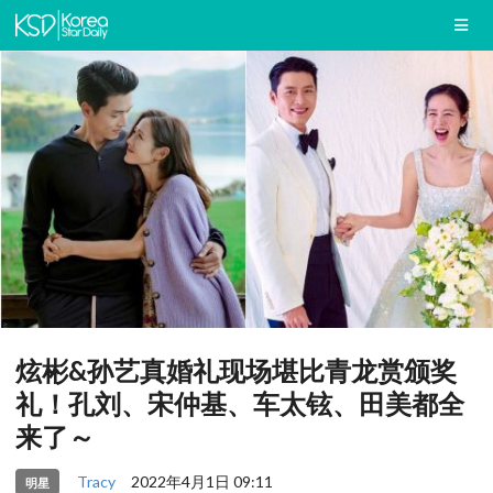
炫彬&孙艺真婚礼现场堪比青龙赏颁奖
礼！孔刘、宋仲基、车太铉、田美都全
来了～
Tracy
2022年4月1日 09:11
明星