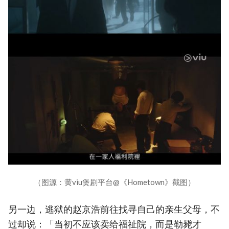
（图源：黄viu煲剧平台@《Hometown》截图）
另一边，逃狱的赵京浩前往找寻自己的亲生父母，不
过却说：「当初不应该卖给福祉院，而是勒毙才