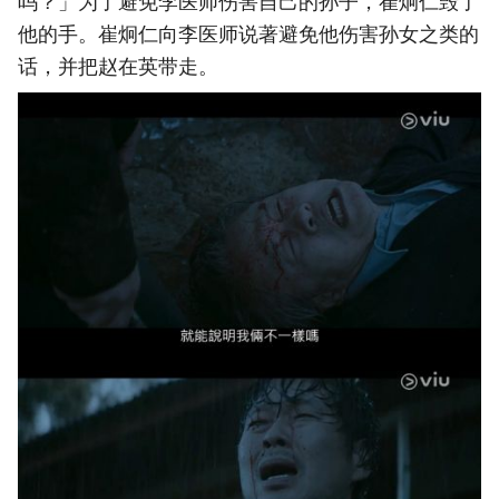
吗？」为了避免李医师伤害自己的孙子，崔炯仁毁了
他的手。崔炯仁向李医师说著避免他伤害孙女之类的
话，并把赵在英带走。