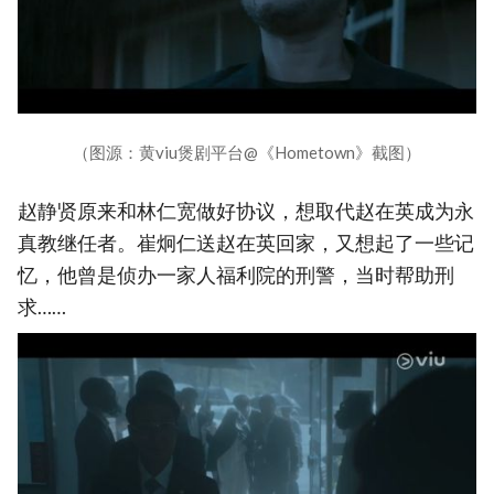
（图源：黄viu煲剧平台@《Hometown》截图）
赵静贤原来和林仁宽做好协议，想取代赵在英成为永
真教继任者。崔炯仁送赵在英回家，又想起了一些记
忆，他曾是侦办一家人福利院的刑警，当时帮助刑
求……