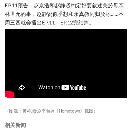
EP.11预告，赵京浩和赵静贤约定好要叙述关於母亲
林世允的事，赵静贤似乎想和永真教同归於尽……本
周三四就会播出EP.11、EP.12完结篇。
（图源：黄viu煲剧平台@《Hometown》截图）
相关新闻