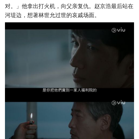
对。」他拿出打火机，向父亲复仇。赵京浩最后站在
河堤边，想著林世允过世的哀戚场面。