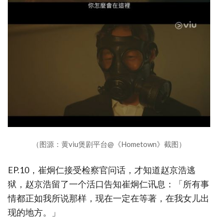
（图源：黄viu煲剧平台@《Hometown》截图）
EP.10，崔炯仁接受检察官问话，才知道赵京浩逃
狱，赵京浩留了一个活口告知崔炯仁讯息：「所有事
情都正如我所说那样，现在一定在等著，在我女儿出
现的地方。」