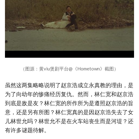
（图源：黄viu煲剧平台@《Hometown》截图）
虽然这两集略略说明了赵京浩成立永真教的理由，是
为了向幼年的惨痛经历复仇。然而，林仁宽和赵京浩
到底是敌是友？林仁宽的所作所为是遵照赵京浩的旨
意，还是另有所图？林仁宽真的是因赵京浩失去了女
儿林世允吗？林世允不是在火车站丧生而是河堤？还
有许多谜题待解。