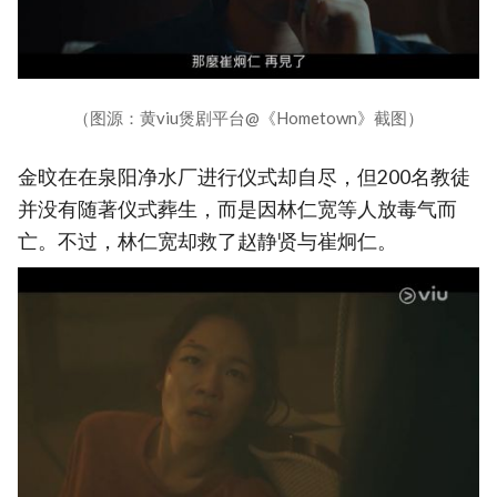
（图源：黄viu煲剧平台@《Hometown》截图）
金旼在在泉阳净水厂进行仪式却自尽，但200名教徒
并没有随著仪式葬生，而是因林仁宽等人放毒气而
亡。不过，林仁宽却救了赵静贤与崔炯仁。