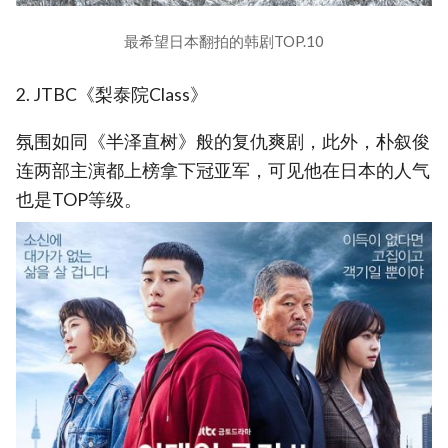
最希望日本翻拍的韩剧TOP.10
2. JTBC《梨泰院Class》
氛围如同《半泽直树》般的复仇爽剧，此外，朴叙俊
连两部主演都上榜拿下冠亚军，可见他在日本的人气
也是TOP等级。