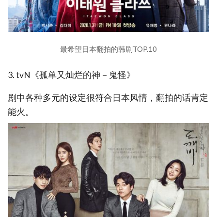
最希望日本翻拍的韩剧TOP.10
3. tvN《孤单又灿烂的神－鬼怪》
剧中各种多元的设定很符合日本风情，翻拍的话肯定
能火。