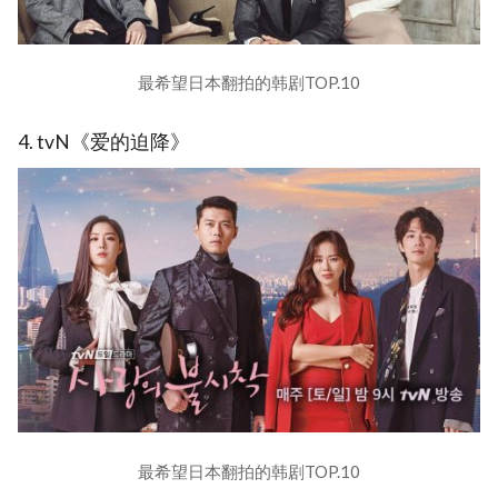
最希望日本翻拍的韩剧TOP.10
4. tvN《爱的迫降》
最希望日本翻拍的韩剧TOP.10