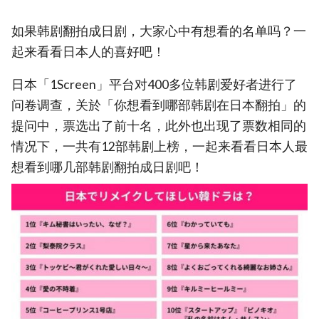
如果韩剧翻拍成日剧，大家心中有想看的名单吗？一
起来看看日本人的喜好吧！
日本「1Screen」平台对400多位韩剧爱好者进行了
问卷调查，关於「你想看到哪部韩剧在日本翻拍」的
提问中，票选出了前十名，此外也出现了票数相同的
情况下，一共有12部韩剧上榜，一起来看看日本人最
想看到哪几部韩剧翻拍成日剧吧！