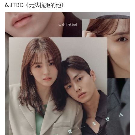
6. JTBC《无法抗拒的他》