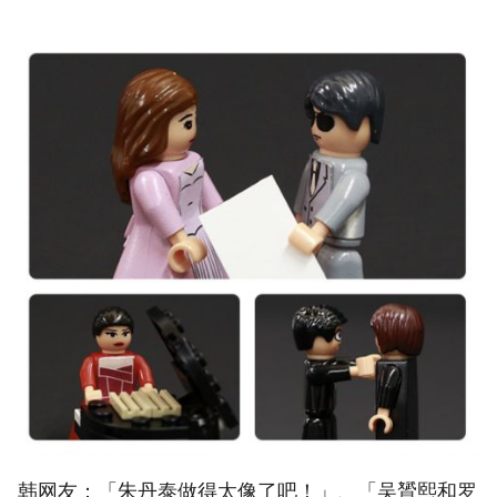
韩网友：「朱丹泰做得太像了吧！」、「吴贇熙和罗