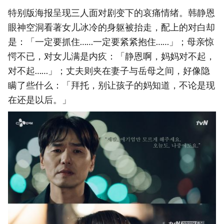
特别版海报呈现三人面对剧变下的哀痛情绪。韩静恩
眼神空洞看著女儿冰冷的身躯被抬走，配上的对白却
是：「一定要抓住……一定要紧紧抱住……」；母亲惊
愕不已，对女儿满是内疚：「静恩啊，妈妈对不起，
对不起……」；丈夫则夹在妻子与岳母之间，好像隐
瞒了些什么：「拜托，别让孩子的妈知道，不论是现
在还是以后。」