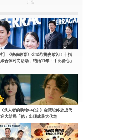
广告
片】《铁拳教育》金武烈携妻放闪！十指
娥合体时尚活动，结婚11年「手比爱心」
尔
ey+《杀人者的购物中心2 》金慧埈终於成代
周迎大结局「他」出现成最大伏笔