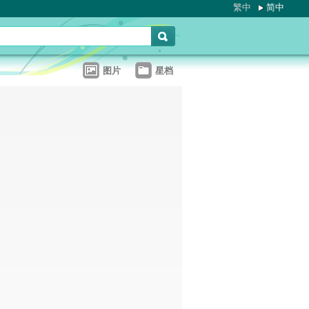
繁中
简中
图片
星档