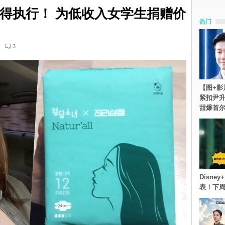
案获得执行！ 为低收入女学生捐赠价
热门
3
【图+影
紧扣尹升
甜爆首
Disn
表！下