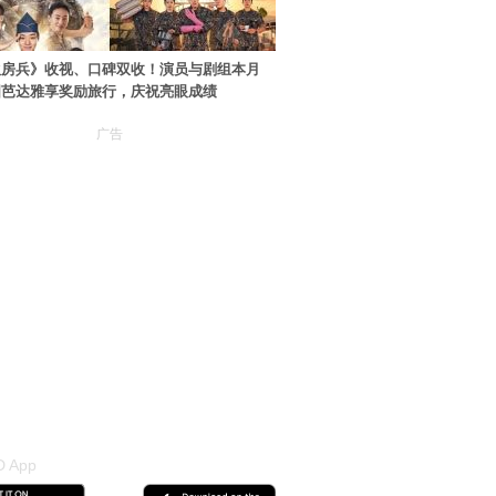
伙房兵》收视、口碑双收！演员与剧组本月
国芭达雅享奖励旅行，庆祝亮眼成绩
广告
 App