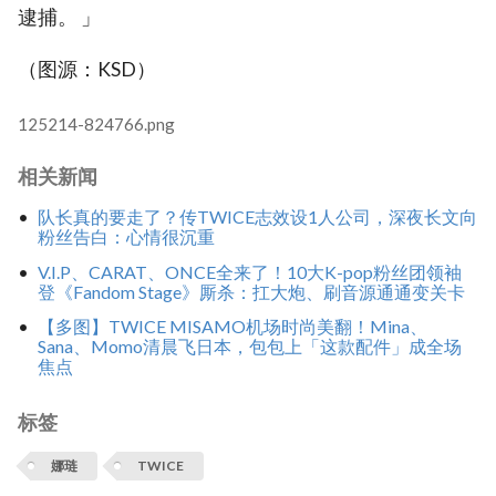
逮捕。 」
（图源：KSD）
125214-824766.png
相关新闻
队长真的要走了？传TWICE志效设1人公司，深夜长文向
粉丝告白：心情很沉重
V.I.P、CARAT、ONCE全来了！10大K-pop粉丝团领袖
登《Fandom Stage》厮杀：扛大炮、刷音源通通变关卡
【多图】TWICE MISAMO机场时尚美翻！Mina、
Sana、Momo清晨飞日本，包包上「这款配件」成全场
焦点
标签
娜琏
TWICE