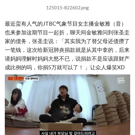
125015-822602.png
最近蛮有人气的JTBC气象节目女主播金敏雅（音）
也来参加这期节目一起折，聊天间金敏雅问到张圣圭
家的债务，张圣圭说：「其实我为了替父母还债攒了
一笔钱，这次给新冠肺炎捐款就是从其中拿的，后来
请妈妈理解时妈妈大怒不已，说捐款不是应该跟财产
成比例的吗，你捐5万就可以了！ 」让众人爆笑XD