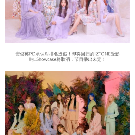
安俊英PD承认对排名造假！即将回归的IZ*ONE受影
响...Showcase将取消，节目播出未定！