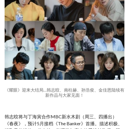
《耀眼》迎来大结局…韩志旼、南柱赫、孙浩俊、金佳恩陆续有
新作品与大家见面！
韩志旼将与丁海寅合作MBC新水木剧（周三、四播出）
《春夜》，预计5月接档《The Banker》首播。描述积极、