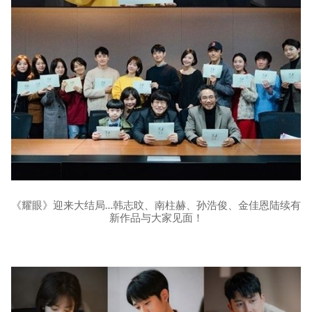
《耀眼》迎来大结局…韩志旼、南柱赫、孙浩俊、金佳恩陆续有
新作品与大家见面！