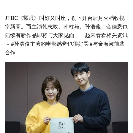
JTBC《耀眼》叫好又叫座，创下开台后月火档收视
率新高。而主演韩志旼、南柱赫、孙浩俊、金佳恩也
陆续有新作品即将与大家见面，一起来看看相关资讯
～ #孙浩俊主演的电影感觉也很好哭 #与金海淑前辈
合作