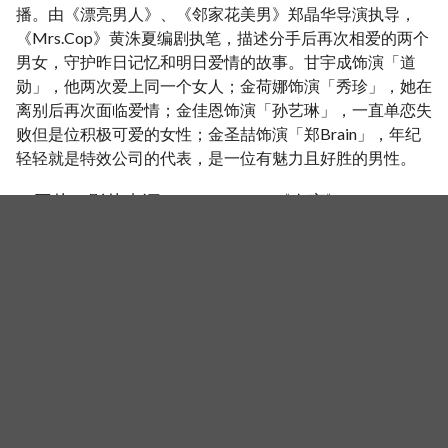
播。由《漂亮男人》、《邻家花美男》郑晶华导演执导，
《Mrs.Cop》黄洙夏编剧执笔，描述分手后再次相爱的两个
男女，守护昨日记忆和明日爱情的故事。甘宇成饰演「道
勋」，他两次爱上同一个女人；金荷娜饰演「秀珍」，她在
离别后再次面临爱情；金佳恩饰演「孙艺琳」，一直单恋失
败但是位积极可爱的女性；金圣喆饰演「郑Brain」，年纪
轻轻就是特效公司的代表，是一位有魅力且好胜的男性。
（图片、影片来源：KSD、MBC《春夜》、CGV、
NAVER）
《耀眼》迎来大结局…韩志旼、南柱赫、孙浩俊、金佳恩陆续有
新作品与大家见面！
相关新闻
《请回答1994》闵都凞曾因没戏拍去咖啡厅打工，孙浩
俊得知后心疼落泪：「你为什么还要去打工？」
《鬼谜东宫》南柱赫退伍事业大爆发！接连接下