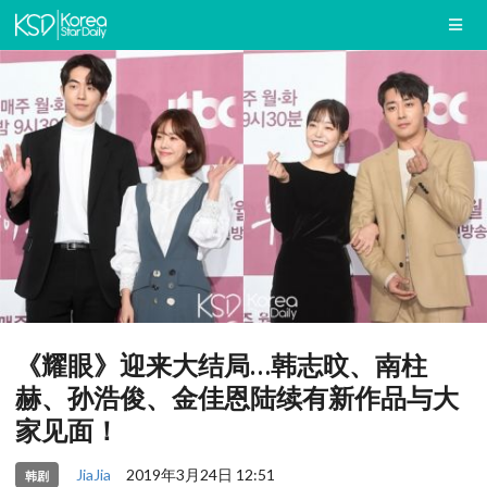
《耀眼》迎来大结局…韩志旼、南柱
赫、孙浩俊、金佳恩陆续有新作品与大
家见面！
JiaJia
2019年3月24日 12:51
韩剧