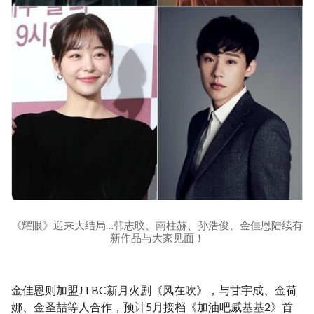
《耀眼》迎来大结局…韩志旼、南柱赫、孙浩俊、金佳恩陆续有
新作品与大家见面！
金佳恩则加盟JTBC新月火剧《风在吹》，与甘宇成、金荷
娜、金圣喆等人合作，预计5月接档《加油吧威基基2》首