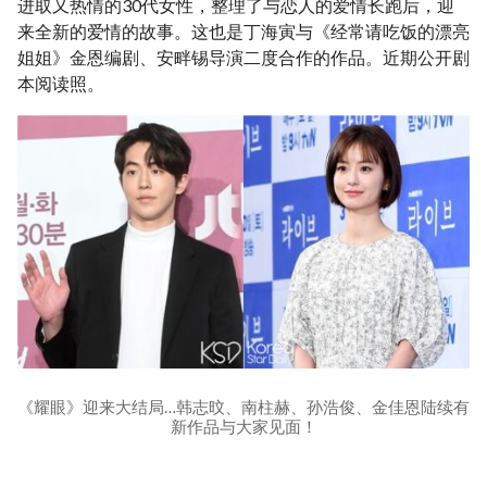
进取又热情的30代女性，整理了与恋人的爱情长跑后，迎
来全新的爱情的故事。这也是丁海寅与《经常请吃饭的漂亮
姐姐》金恩编剧、安畔锡导演二度合作的作品。近期公开剧
本阅读照。
《耀眼》迎来大结局…韩志旼、南柱赫、孙浩俊、金佳恩陆续有
新作品与大家见面！